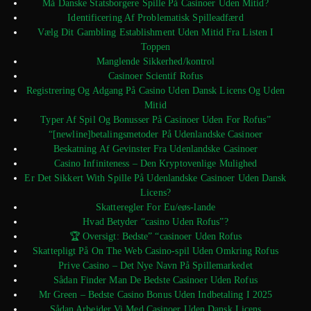
Må Danske Statsborgere Spille På Casinoer Uden Mitid?
Identificering Af Problematisk Spilleadfærd
Vælg Dit Gambling Establishment Uden Mitid Fra Listen I
Toppen
Manglende Sikkerhed/kontrol
Casinoer Scientif Rofus
Registrering Og Adgang På Casino Uden Dansk Licens Og Uden
Mitid
Typer Af Spil Og Bonusser På Casinoer Uden For Rofus”
“[newline]betalingsmetoder På Udenlandske Casinoer
Beskatning Af Gevinster Fra Udenlandske Casinoer
Casino Infiniteness – Den Kryptovenlige Mulighed
Er Det Sikkert With Spille På Udenlandske Casinoer Uden Dansk
Licens?
Skatteregler For Eu/eøs-lande
Hvad Betyder “casino Uden Rofus”?
🏆 Oversigt: Bedste” “casinoer Uden Rofus
Skattepligt På On The Web Casino-spil Uden Omkring Rofus
Prive Casino – Det Nye Navn På Spillemarkedet
Sådan Finder Man De Bedste Casinoer Uden Rofus
Mr Green – Bedste Casino Bonus Uden Indbetaling I 2025
Sådan Arbejder Vi Med Casinoer Uden Dansk Licens