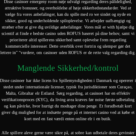
Disse casinoer emergeny room nøje udvalgt regarding deres pålidelighed,
attraktive bonusser, og overholdelse af høje sikkerhedsstandarder. Ved at
vælge fra vores anbefalinger, kan du spille med ro we sindet og nyde en
sikker, good og underholdende spiloplevelse. Vi arbejder uafhængigt og
stræber efter at give dig uvildige anbefalinger. Vores mål er with hjælpe dig
scientif at finde e bedste casino uden ROFUS baseret på dine behov, samt vi
prioriterer altid spillerens sikkerhed samt oplevelse frem regarding
kommercielle interesser. Dette overblik over fortrin og ulemper gør det
lettere in” “vurdere, om casinoer uden ROFUS er de rette valg regarding dig.
Manglende Sikkerhed/kontrol
Disse casinoer har ikke licens fra Spillemyndigheden i Danmark og opererer i
stedet under internationale licenser, typisk fra jurisdiktioner som Curaçao,
Malta, Gibraltar elr Estland. Sørg regarding, at casinoet har en effektiv
verifikationsproces (KYC), da living area kræves før noise første udbetaling
og kan påvirke, hvor hurtigt du modtager dine penge. Et forudbetalt kort
giver dig mulighed for at indsætte penge på et internet casino ved at købe et
kort med en fast værdi enten online elr i en butik.
Alle spillere aleve gerne være sikre på, at sobre kan udbetale deres gevinster