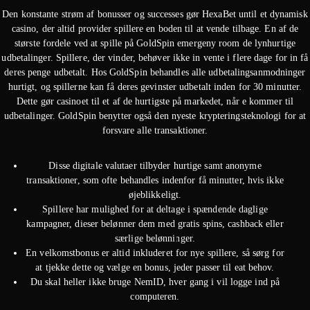
Den konstante strøm af bonusser og successes gør HexaBet until et dynamisk
casino, der altid provider spillere en boden til at vende tilbage. En af de
største fordele ved at spille på GoldSpin emergeny room de lynhurtige
udbetalinger. Spillere, der vinder, behøver ikke in vente i flere dage for in få
deres penge udbetalt. Hos GoldSpin behandles alle udbetalingsanmodninger
hurtigt, og spillerne kan få deres gevinster udbetalt inden for 30 minutter.
Dette gør casinoet til et af de hurtigste på markedet, når e kommer til
udbetalinger. GoldSpin benytter også den nyeste krypteringsteknologi for at
forsvare alle transaktioner.
Disse digitale valutaer tilbyder hurtige samt anonyme
transaktioner, som ofte behandles indenfor få minutter, hvis ikke
øjeblikkeligt.
Spillere har mulighed for at deltage i spændende daglige
kampagner, dieser belønner dem med gratis spins, cashback eller
særlige belønninger.
En velkomstbonus er altid inkluderet for nye spillere, så sørg for
at tjekke dette og vælge en bonus, jeder passer til eat behov.
Du skal heller ikke bruge NemID, hver gang i vil logge ind på
computeren.