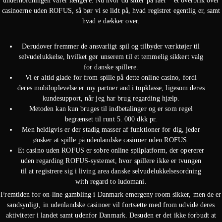
underholdningen varer længere. Nu hvor du sitter på fået” “et overblik over
casinoerne uden ROFUS, så bør vi se lidt på, hvad registret egentlig er, samt
hvad e dækker over.
Derudover fremmer de ansvarligt spil og tilbyder værktøjer til
selvudelukkelse, hvilket gør unserem til et temmelig sikkert valg
for danske spillere.
Vi er altid glade for from spille på dette online casino, fordi
deres mobiloplevelse er my partner and i topklasse, ligesom deres
kundesupport, når jeg har brug regarding hjælp.
Metoden kan kun bruges til indbetalinger og er som regel
begrænset til runt 5. 000 dkk pr.
Men heldigvis er der stadig masser af funktioner for dig, jeder
ønsker at spille på udenlandske casinoer uden ROFUS.
Et casino uden ROFUS er sobre online spilplatform, der opererer
uden regarding ROFUS-systemet, hvor spillere ikke er tvungen
til at registrere sig i living area danske selvudelukkelsesordning
with regard to ludomani.
Fremtiden for on-line gambling i Danmark emergeny room sikker, men de er
sandsynligt, in udenlandske casinoer vil fortsætte med from udvide deres
aktiviteter i landet samt udenfor Danmark. Desuden er det ikke forbudt at