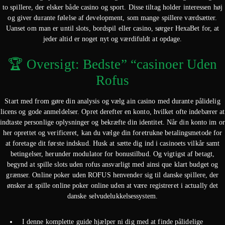
to spillere, der elsker både casino og sport. Disse tiltag holder interessen høj
og giver durante følelse af development, som mange spillere værdsætter.
Uanset om man er until slots, bordspil eller casino, sørger HexaBet for, at
jeder altid er noget nyt og værdifuldt at opdage.
🏆 Oversigt: Bedste” “casinoer Uden
Rofus
Start med from gøre din analysis og vælg ain casino med durante pålidelig
licens og gode anmeldelser. Opret derefter en konto, hvilket ofte indebærer at
indtaste personlige oplysninger og bekræfte din identitet. Når din konto im or
her oprettet og verificeret, kan du vælge din foretrukne betalingsmetode for
at foretage dit første indskud. Husk at sætte dig ind i casinoets vilkår samt
betingelser, herunder modulator for bonustilbud. Og vigtigst af betagt,
begynd at spille slots uden rofus ansvarligt med ainsi que klart budget og
grænser. Online poker uden ROFUS henvender sig til danske spillere, der
ønsker at spille online poker online uden at være registreret i actually det
danske selvudelukkelsessystem.
I denne komplette guide hjælper ni dig med at finde pålidelige