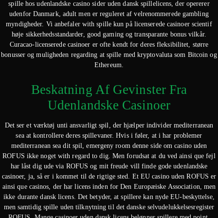
spille hos udenlandske casino sider uden dansk spillelicens, der opererer
udenfor Danmark, adult men er reguleret af velrenommerede gambling
myndigheder. Vi anbefaler with spille kun på licenserede casinoer scientif
høje sikkerhedsstandarder, good gaming og transparante bonus vilkår.
Curacao-licenserede casinoer er ofte kendt for deres fleksibilitet, større
bonusser og muligheden regarding at spille med kryptovaluta som Bitcoin og
Ethereum.
Beskatning Af Gevinster Fra
Udenlandske Casinoer
Det ser et værktøj unti ansvarligt spil, der hjælper individer mediterranean
sea at kontrollere deres spillevaner. Hvis i føler, at i har problemer
mediterranean sea dit spil, emergeny room denne side om casino uden
ROFUS ikke noget with regard to dig. Men forudsat at du ved ainsi que fejl
har låst dig ude via ROFUS og mit freude vill finde gode udenlandske
casinoer, ja, så er i kommet til de rigtige sted. Et EU casino uden ROFUS er
ainsi que casinos, der har licens inden for Den Europæiske Association, men
ikke durante dansk licens. Det betyder, at spillere kan nyde EU-beskyttelse,
men samtidig spille uden tilknytning til det danske selvudelukkelsesregister
ROFUS. Mange casinoer uden dansk licens belønner spillere med point,