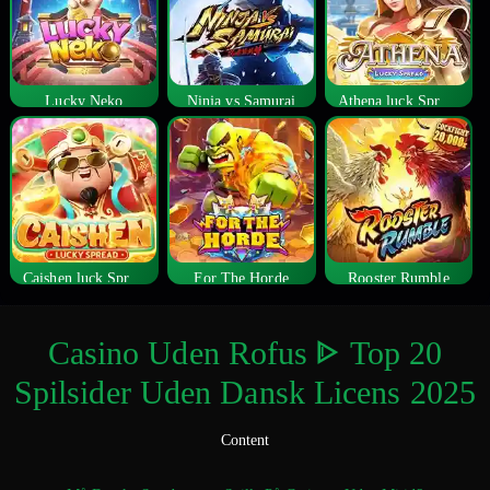
Lucky Neko
Ninja vs Samurai
Athena luck Spread
Caishen luck Spread
For The Horde
Rooster Rumble
Casino Uden Rofus ᐈ Top 20
Spilsider Uden Dansk Licens 2025
Content