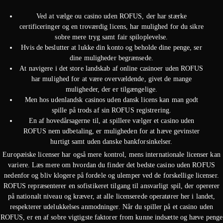
Ved at vælge ou casino uden ROFUS, der har stærke
certificeringer og en troværdig licens, har mulighed for du sikre
sobre mere tryg samt fair spiloplevelse.
Hvis de beslutter at lukke din konto og beholde dine penge, ser
dine muligheder begrænsede.
At navigere i det store landskab af online casinoer uden ROFUS
har mulighed for at være overvældende, givet de mange
muligheder, der er tilgængelige.
Men hos udenlandsk casinos uden dansk licens kan man godt
spille på trods af sin ROFUS registrering.
En af hovedårsagerne til, at spillere vælger et casino uden
ROFUS nem udbetaling, er muligheden for at hæve gevinster
hurtigt samt uden danske bankforsinkelser.
Europæiske licenser har også mere kontrol, mens internationale licenser kan
variere. Læs mere om hvordan du finder det bedste casino uden ROFUS
nedenfor og bliv klogere på fordele og ulemper ved de forskellige licenser.
ROFUS repræsenterer en sofistikeret tilgang til ansvarligt spil, der opererer
på nationalt niveau og kræver, at alle licenserede operatører her i landet,
respekterer udelukkelses anmodninger. Når du spiller på et casino uden
ROFUS, er en af sobre vigtigste faktorer from kunne indsætte og hæve penge