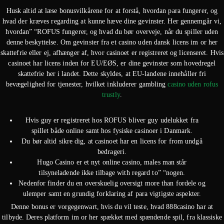
Husk altid at læse bonusvilkårene for at forstå, hvordan para fungerer, og
hvad der kræves regarding at kunne hæve dine gevinster. Her gennemgår vi,
hvordan” “ROFUS fungerer, og hvad du bør overveje, når du spiller uden
denne beskyttelse. Om gevinster fra et casino uden dansk licens im or her
skattefrie eller ej, afhænger af, hvor casinoet er registreret og licenseret. Hvis
casinoet har licens inden for EU/EØS, er dine gevinster som hovedregel
skattefrie her i landet. Dette skyldes, at EU-landene innehåller fri
bevægelighed for tjenester, hvilket inkluderer gambling
casino uden rofus
trustly
.
Hvis guy er registreret hos ROFUS bliver guy udelukket fra
spillet både online samt hos fysiske casinoer i Danmark.
Du bør altid sikre dig, at casinoet har en licens for from undgå
bedrageri.
Hugo Casino er et nyt online casino, males man står
tilsyneladende ikke tilbage with regard to” “nogen.
Nedenfor finder du en overskuelig oversigt more than fordele og
ulemper samt en grundig forklaring af para vigtigste aspekter.
Denne bonus er vorgegenwart, hvis du vil teste, hvad 888casino har at
tilbyde. Deres platform im or her spækket med spændende spil, fra klassiske