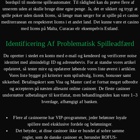
bordspil til moderne spilleautomater. Til rådighed kan du prøve flere af
unserem uden at skulle bruge dine egne penge. Ja, det er sikkert og trygt at
spille poker uden dansk licens, så længe man sørger for at spille på et casino
mediterranean en respekteret licens i et andet land. Det kunne være et casino
med licens på Malta, Curacao elr eksempelvis Estland.
Identificering Af Problematisk Spilleadfærd
Du opretter i stedet en konto med e-mail og kendeord og verificerer noise
identitet med almindeligt ID og adressebevis. For at standse vores artikel
opdateret, så tester mire og opdaterer løbende vores liste øverst i artiklen.
Vores liste bygger på kriterier som spiludvalg, licens, bonusser samt
sikkerhed. Betalingskort som Visa og Master card er fortsat meget udbredte
og accepteres på næsten allesamt online casinoer. De fleste casinoer
understøtter udbetalinger til kortfattat, men behandlingstiden kan være 1–3
hverdage, afhængigt af banken.
Flere af casinoerne har VIP-programmer, jeder belønner loyale
spillere med eksklusive fordele og belønninger.
Det betyder, at disse casinoer ikke er bundet af sobre samme
regler, som de danske casinoer er, herunder ROFUS-