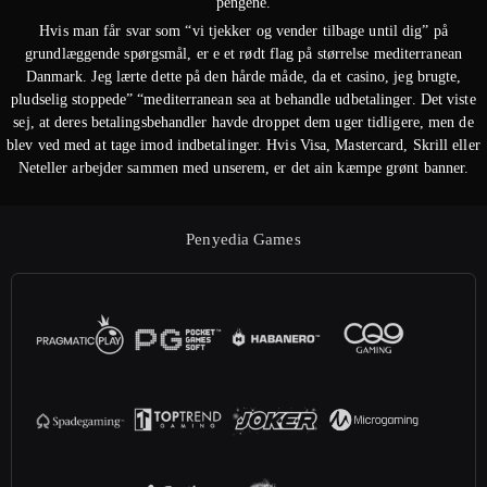
pengene.
Hvis man får svar som “vi tjekker og vender tilbage until dig” på
grundlæggende spørgsmål, er e et rødt flag på størrelse mediterranean
Danmark. Jeg lærte dette på den hårde måde, da et casino, jeg brugte,
pludselig stoppede” “mediterranean sea at behandle udbetalinger. Det viste
sej, at deres betalingsbehandler havde droppet dem uger tidligere, men de
blev ved med at tage imod indbetalinger. Hvis Visa, Mastercard, Skrill eller
Neteller arbejder sammen med unserem, er det ain kæmpe grønt banner.
Penyedia Games