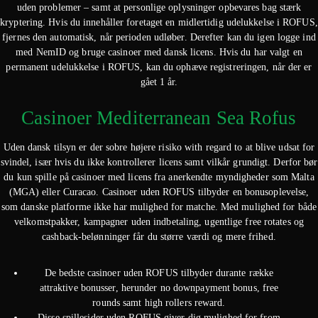
uden problemer – samt at personlige oplysninger opbevares bag stærk
kryptering. Hvis du innehåller foretaget en midlertidig udelukkelse i ROFUS,
fjernes den automatisk, når perioden udløber. Derefter kan du igen logge ind
med NemID og bruge casinoer med dansk licens. Hvis du har valgt en
permanent udelukkelse i ROFUS, kan du ophæve registreringen, når der er
gået 1 år.
Casinoer Mediterranean Sea Rofus
Uden dansk tilsyn er der sobre højere risiko with regard to at blive udsat for
svindel, især hvis du ikke kontrollerer licens samt vilkår grundigt. Derfor bør
du kun spille på casinoer med licens fra anerkendte myndigheder som Malta
(MGA) eller Curacao. Casinoer uden ROFUS tilbyder en bonusoplevelse,
som danske platforme ikke har mulighed for matche. Med mulighed for både
velkomstpakker, kampagner uden indbetaling, ugentlige free rotates og
cashback-belønninger får du større værdi og mere frihed.
De bedste casinoer uden ROFUS tilbyder durante række
attraktive bonusser, herunder no downpayment bonus, free
rounds samt high rollers reward.
Disse spillesider uden ROFUS giver dig mulighed for from