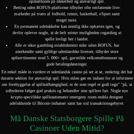
opmærksom på sikkerhed og ansvarligt spil.
Betting uden ROFUS-platforme tilbyder ofte omfattende live-
markeder på tværs af fodbold, tennis, basketball, eSport samt
meget mere.
En permanent udelukkelse kan nemlig ikke ophæves igen, og
derfor oplever nogle, at de helt mister muligheden regarding at
spille lovligt her i landet.
Alle er sikre gambling establishment sider uden ROFUS, har
anerkendte samt gyldige udenlandske licenser, tilbyder store
spilsortimenter med 5. 000+ spil, gavmilde velkomstbonusser og
gode betalingsløsninger.
En enkel måde in vurdere et udenlandsk casino på ser at se, omkring det har
durante sektion for ansvarligt spil. Hvis siden gør en indsats for at informere
om forebyggelse af spilleafhængighed, er de som regel et godt tegn” “på, at
udbyderen følger god praksis og behandler sine spillere fair. Nogle nye
krypto-specifikke spilleautomater emergeny room endda designet
udelukkende til Bitcoin-indsatser samt har nul transaktionsgebyrer.
Må Danske Statsborgere Spille På
Casinoer Uden Mitid?