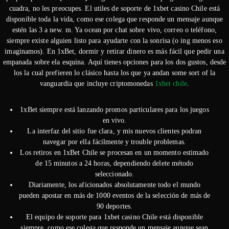
cuadra, no les preocupes. El utiles de soporte de 1xbet casino Chile está
disponible toda la vida, como ese colega que responde un mensaje aunque
estén las 3 a new. m. Ya ocean por chat sobre vivo, correo o teléfono,
siempre existe alguien listo para ayudarte con la sonrisa (o ing menos eso
imaginamos). En 1xBet, dormir y retirar dinero es más fácil que pedir una
empanada sobre ela esquina. Aquí tienes opciones para los dos gustos, desde
los la cual prefieren lo clásico hasta los que ya andan some sort of la
vanguardia que incluye criptomonedas
1xbet chile
.
1xBet siempre está lanzando promos particulares para los juegos
en vivo.
La interfaz del sitio fue clara, y mis nuevos clientes podran
navegar por ella fácilmente y trouble problemas.
Los retiros en 1xBet Chile se procesan en un momento estimado
de 15 minutos a 24 horas, dependiendo delete método
seleccionado.
Diariamente, los aficionados absolutamente todo el mundo
pueden apostar en más de 1000 eventos de la selección de más de
90 deportes.
El equipo de soporte para 1xbet casino Chile está disponible
siempre, como ese colega que responde un mensaje aunque sean