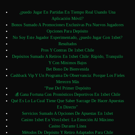
¿puedo Jugar En Partidas En Tiempo Real Usando Una
Aplicación Móvil?
Bonos Sumado A Promociones Exclusivas Pra Nuevos Jugadores
Opciones Para Depósito
No Soy Este Jugador Experimentado, ¿puedo Jugar Con 1xbet?
Resultados
Pros Y Contras De 1xbet Chile
Depósitos Sumado A Retiros En 1xbet Chile: Rápido, Tranquilo
Y Con Mínimos Bajos
Bet Bono De Bienvenida
Cashback Vip Y Un Programa De Observancia: Porque Los Fieles
Merecen Más
“Pase Del Primer Depósito
💰 Gana Fortuna Con Pronósticos Deportivos En 1xbet Chile
Qué Es Lo La Cual Tiene Que Saber Saccage De Hacer Apuestas
En Directo”
Servicios Sumado A Opciones De Apuestas En 1xbet
Casino 1xbet En Vivo1xbet: La Emoción Al Máximo
Casino Durante Línea
Métodos De Depósito Y Retiro Adaptados Para Chile