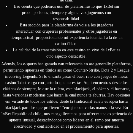
de casa.
Eso cuenta que podemos usar de plataformas lo que 1xBet sin
preocupaciones, siempre y alguna vez juguemos con
responsabilidad.
Esta sección para la plataforma da voie a los jugadores
interactuar con crupieres profesionales y otros jugadores en
tiempo actual, proporcionando mi experiencia identical a la de un
casino físico.
La calidad de la transmisión en este casino en vivo de 1xBet es
otro aspecto destacable.
Además, los e-sports han ganado nan relevancia en are generally plataforma,
permitiendo apuestas en títulos asi como Counter-Strike, Dota 2 y League
involving Legends. Si lo encanta pasar el buen rato con juegos de mesa,
casino 1xbet carga con justo lo que necesitas. Aquí encuentras desde los
clásicos de siempre, lo que la ruleta, este blackjack, el póker y el baccarat,
hasta versiones modernas que hacen la cual nunca te aburras. Hay opciones
em virtude de todos los estilos, desde la tradicional ruleta europea hasta
blackjack para los que prefieren” “encajar con varias manos a la vez. En
1xBet Republic of chile, nos enorgullecemos para ofrecer una experiencia de
apuesta inusual, destacándonos como líderes en el ramo por nuestra
efectividad y confiabilidad en el procesamiento para apuestas.