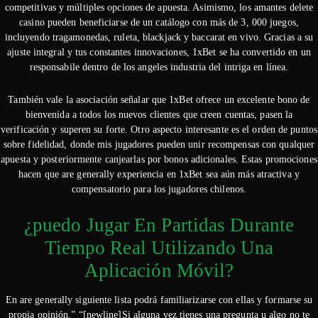
competitivas y múltiples opciones de apuesta. Asimismo, los amantes delete
casino pueden beneficiarse de un catálogo con más de 3, 000 juegos,
incluyendo tragamonedas, ruleta, blackjack y baccarat en vivo. Gracias a su
ajuste integral y tus constantes innovaciones, 1xBet se ha convertido en un
responsabile dentro de los angeles industria del intriga en línea.
También vale la asociación señalar que 1xBet ofrece un excelente bono de
bienvenida a todos los nuevos clientes que creen cuentas, pasen la
verificación y superen su forte. Otro aspecto interesante es el orden de puntos
sobre fidelidad, donde mis jugadores pueden unir recompensas con qualquer
apuesta y posteriormente canjearlas por bonos adicionales. Estas promociones
hacen que are generally experiencia en 1xBet sea aún más atractiva y
compensatorio para los jugadores chilenos.
¿puedo Jugar En Partidas Durante
Tiempo Real Utilizando Una
Aplicación Móvil?
En are generally siguiente lista podrá familiarizarse con ellas y formarse su
propia opinión.” “[newline]Si alguna vez tienes una pregunta u algo no te