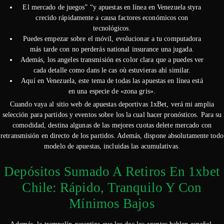
El mercado de juegos” “y apuestas en línea en Venezuela styra
crecido rápidamente a causa factores económicos con
tecnológicos.
Puedes empezar sobre el móvil, evolucionar a tu computadora
más tarde con no perderás national insurance una jugada.
Además, los angeles transmisión es color clara que a puedes ver
cada detalle como dans le cas où estuvieras ahí similar.
Aquí en Venezuela, este tema de todas las apuestas en línea está
en una especie de «zona gris».
Cuando vaya al sitio web de apuestas deportivas 1xBet, verá mi amplia
selección para partidos y eventos sobre los la cual hacer pronósticos. Para su
comodidad, destina algunas de las mejores cuotas delete mercado con
retransmisión en directo de los partidos. Además, dispone absolutamente todo
modelo de apuestas, incluidas las acumulativas.
Depósitos Sumado A Retiros En 1xbet
Chile: Rápido, Tranquilo Y Con
Mínimos Bajos