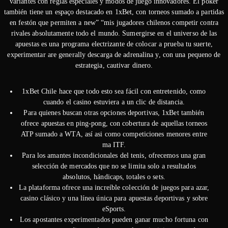
variantes con reglas especiales y modos de juego innovadores. El póker
también tiene un espaço destacado en 1xBet, con torneos sumado a partidas
en festón que permiten a new” “mis jugadores chilenos competir contra
rivales absolutamente todo el mundo. Sumergirse en el universo de las
apuestas es una programa electrizante de colocar a prueba tu suerte,
experimentar are generally descarga de adrenalina y, con una pequeno de
estrategia, cautivar dinero.
1xBet Chile hace que todo esto sea fácil con entretenido, como
cuando el casino estuviera a un clic de distancia.
Para quienes buscan otras opciones deportivas, 1xBet también
ofrece apuestas en ping-pong, con cobertura de aquellas torneos
ATP sumado a WTA, así asi como competiciones menores entre
ma ITF.
Para los amantes incondicionales del tenis, ofrecemos una gran
selección de mercados que no se limita solo a resultados
absolutos, hándicaps, totales o sets.
La plataforma ofrece una increíble colección de juegos para azar,
casino clásico y una línea única para apuestas deportivas y sobre
eSports.
Los apostantes experimentados pueden ganar mucho fortuna con