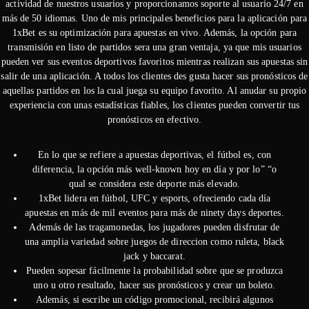
actividad de nuestros usuarios y proporcionamos soporte al usuario 24/7 en
más de 50 idiomas. Uno de mis principales beneficios para la aplicación para
1xBet es su optimización para apuestas en vivo. Además, la opción para
transmisión en listo de partidos sera una gran ventaja, ya que mis usuarios
pueden ver sus eventos deportivos favoritos mientras realizan sus apuestas sin
salir de una aplicación. A todos los clientes des gusta hacer sus pronósticos de
aquellas partidos en los la cual juega su equipo favorito. Al anudar su propio
experiencia con unas estadísticas fiables, los clientes pueden convertir tus
pronósticos en efectivo.
En lo que se refiere a apuestas deportivas, el fútbol es, con
diferencia, la opción más well-known hoy en día y por lo” “o
qual se considera este deporte más elevado.
1xBet lidera en fútbol, UFC y esports, ofreciendo cada día
apuestas en más de mil eventos para más de ninety days deportes.
Además de las tragamonedas, los jugadores pueden disfrutar de
una amplia variedad sobre juegos de direccion como ruleta, black
jack y baccarat.
Pueden sopesar fácilmente la probabilidad sobre que se produzca
uno u otro resultado, hacer sus pronósticos y crear un boleto.
Además, si escribe un código promocional, recibirá algunos