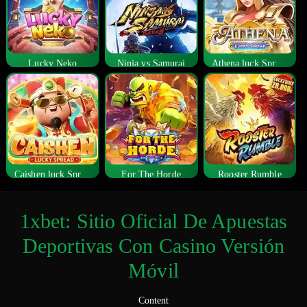
Lucky Neko
Ninja vs Samurai
Athena luck Spread
Caishen luck Spread
For The Horde
Rooster Rumble
1xbet: Sitio Oficial De Apuestas
Deportivas Con Casino Versión
Móvil
Content