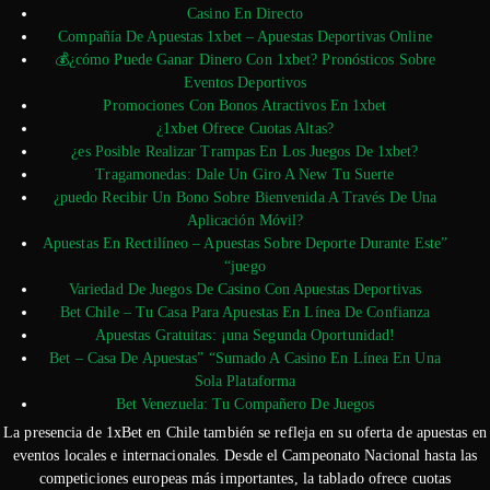
Casino En Directo
Compañía De Apuestas 1xbet – Apuestas Deportivas Online
💰¿cómo Puede Ganar Dinero Con 1xbet? Pronósticos Sobre
Eventos Deportivos
Promociones Con Bonos Atractivos En 1xbet
¿1xbet Ofrece Cuotas Altas?
¿es Posible Realizar Trampas En Los Juegos De 1xbet?
Tragamonedas: Dale Un Giro A New Tu Suerte
¿puedo Recibir Un Bono Sobre Bienvenida A Través De Una
Aplicación Móvil?
Apuestas En Rectilíneo – Apuestas Sobre Deporte Durante Este”
“juego
Variedad De Juegos De Casino Con Apuestas Deportivas
Bet Chile – Tu Casa Para Apuestas En Línea De Confianza
Apuestas Gratuitas: ¡una Segunda Oportunidad!
Bet – Casa De Apuestas” “Sumado A Casino En Línea En Una
Sola Plataforma
Bet Venezuela: Tu Compañero De Juegos
La presencia de 1xBet en Chile también se refleja en su oferta de apuestas en
eventos locales e internacionales. Desde el Campeonato Nacional hasta las
competiciones europeas más importantes, la tablado ofrece cuotas