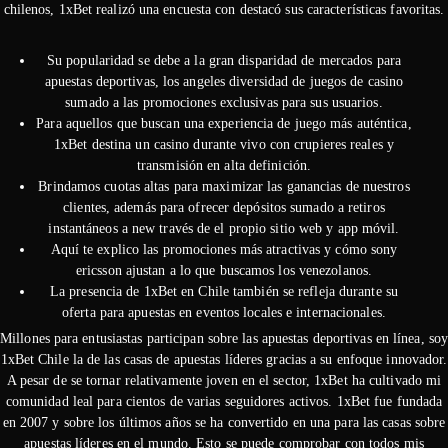
chilenos, 1xBet realizó una encuesta con destacó sus características favoritas.
Su popularidad se debe a la gran disparidad de mercados para
apuestas deportivas, los angeles diversidad de juegos de casino
sumado a las promociones exclusivas para sus usuarios.
Para aquellos que buscan una experiencia de juego más auténtica,
1xBet destina un casino durante vivo con crupieres reales y
transmisión en alta definición.
Brindamos cuotas altas para maximizar las ganancias de nuestros
clientes, además para ofrecer depósitos sumado a retiros
instantáneos a new través de el propio sitio web y app móvil.
Aquí te explico las promociones más atractivas y cómo sony
ericsson ajustan a lo que buscamos los venezolanos.
La presencia de 1xBet en Chile también se refleja durante su
oferta para apuestas en eventos locales e internacionales.
Millones para entusiastas participan sobre las apuestas deportivas en línea, so
1xBet Chile la de las casas de apuestas líderes gracias a su enfoque innovador.
A pesar de se tornar relativamente joven en el sector, 1xBet ha cultivado mi
comunidad leal para cientos de varias seguidores activos. 1xBet fue fundada
en 2007 y sobre los últimos años se ha convertido en una para las casas sobre
apuestas líderes en el mundo. Esto se puede comprobar con todos mis