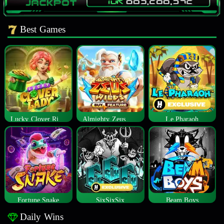
Best Games
Lucky Clover Riches
Almighty Zeus Wilds™
Le Pharaoh
Fortune Snake
SixSixSix
Beam Boys
Daily Wins