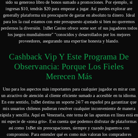
sido su generoso libro de bonos sumado a promociones. Por ejemplo, si
ingresas $10, tendrás $20 para empezar a jugar. Así puedes explorar are
generally plataforma sin preocuparte de gastar en absoluto tu dinero. Ideal
para los la cual estamos con este presupuesto ajustado si bien no queremos
perdernos la diversión. 1xBet Casino ofrece some sort of sus jugadores todos
los juegos mundialmente” “conocidos y desarrollados por los mejores
proveedores, asegurando una expertise honesta y blando.
Cashback Vip Y Este Programa De
Observancia: Porque Los Fieles
Merecen Más
Uno para los aspectos más importantes para cualquier jugador es mirar con
un atractivo de atención al cliente eficiente sumado a accesible en tu idioma.
En este sentido, 1xBet destina un soporte 24/7 en español pra garantizar que
mis usuarios chilenos pudieran resolver cualquier inconveniente de manera
rápida y sencilla. Aquí en Venezuela, este tema de las apuestas en línea está e
mi especie de «zona gris». Eso cuenta que podemos disfrutar de plataformas
asi como 1xBet sin preocupaciones, siempre y cuando juguemos con
compromiso. Para entender qué es como más valoran los compradores