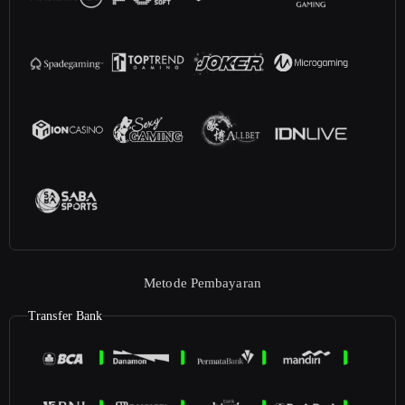
Metode Pembayaran
Transfer Bank