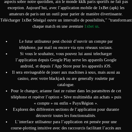
aspects sobre notre quotidien, ain le monde kklk paris sportifs ne fait pas
exception. Aujourd’hui, avec l’application mobile de 1xBet (apk) les
amateurs de paris ont un outil pour parier de manière divertissante.
Télécharger 1xBet Sénégal ouvre un intervalle de possibilités,” “transformant
chaque match en une aventure
1xbet sn
.
Le futur utilisateur peut choisir d’ouvrir un compte par
téléphone, par mail ou encore via syns réseaux sociaux.
Si vous le souhaitez, vous pouvez lui aussi telecharger
l’application depuis Google Play serve les appareils Google
android, et depuis l’App Store pour les appareils iOS.
Il sera envisageable de jouer aux machines à sous, mais aussi au
casino, avec votre blackjack ou are generally roulette par
catalogue.
Pour le changer, arianne faut ze ruiner dans les paramètres de cet
téléphone et repérer l’option « Sève multimédia ain achats » puis
« compte » ou enfin « Pays/Région ».
Explorez des différentes sections de l’application pour durante
découvrir toutes les fonctionnalités.
L’interface utilisateur para l’application est pensée pour une
course-plotting intuitive avec des raccourcis facilitant l’accès aux