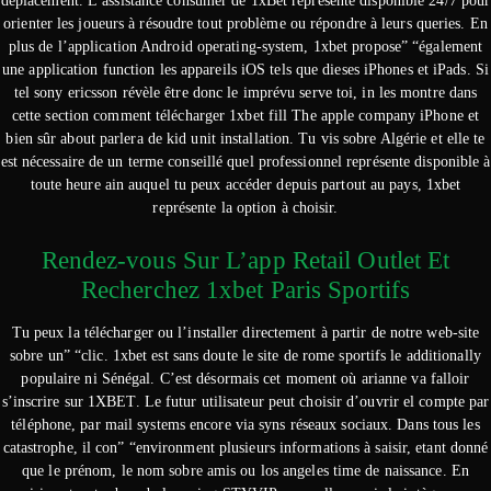
déplacement. L’assistance consumer de 1xBet représente disponible 24/7 pour
orienter les joueurs à résoudre tout problème ou répondre à leurs queries. En
plus de l’application Android operating-system, 1xbet propose” “également
une application function les appareils iOS tels que dieses iPhones et iPads. Si
tel sony ericsson révèle être donc le imprévu serve toi, in les montre dans
cette section comment télécharger 1xbet fill The apple company iPhone et
bien sûr about parlera de kid unit installation. Tu vis sobre Algérie et elle te
est nécessaire de un terme conseillé quel professionnel représente disponible à
toute heure ain auquel tu peux accéder depuis partout au pays, 1xbet
représente la option à choisir.
Rendez-vous Sur L’app Retail Outlet Et
Recherchez 1xbet Paris Sportifs
Tu peux la télécharger ou l’installer directement à partir de notre web-site
sobre un” “clic. 1xbet est sans doute le site de rome sportifs le additionally
populaire ni Sénégal. C’est désormais cet moment où arianne va falloir
s’inscrire sur 1XBET. Le futur utilisateur peut choisir d’ouvrir el compte par
téléphone, par mail systems encore via syns réseaux sociaux. Dans tous les
catastrophe, il con” “environment plusieurs informations à saisir, etant donné
que le prénom, le nom sobre amis ou los angeles time de naissance. En