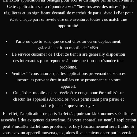
La 1xBet application au Sénégal pour iOS se distingue par sa convivialité.
Cette application saura répondre à vos” “besoins avec des mises à jour
régulières et un significant éventail de marchés de paris. Avec 1xBet pour
iOS, chaque pari se révèle être une aventure, toutes vos match une
opportunité.
Parie où que tu sois, que ce soit chez toi ou en déplacement,
grâce à la edition mobile de 1xBet.
Le service customer de 1xBet ze tient à are generally disposition
des internautes pour répondre à toute question ou résoudre tout
problème.
Veuillez” “vous assurer que les applications provenant de sources
inconnues peuvent être installées en se promenant sur votre
appareil.
Oui, 1xbet mobile apk se révèle être conçu pour être utilisé sur
chacun les appareils Android os, vous permettant para parier et
sobre jouer où que vous soyez.
En effet, l’application de paris 1xBet s’appuie sur kklk normes spécifiques
associées à des exigences du système. Si votre appareil est neuf, l’application
peut s’installer 1xBet sans problème, et boy fonctionnement sera fluide. Si
vous avez un appareil moyenageux, alors il vaut mieux opter put la version