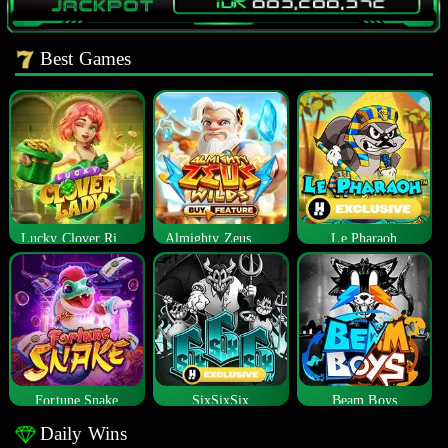
Best Games
Lucky Clover Riches
Almighty Zeus Wilds™
Le Pharaoh
Fortune Snake
SixSixSix
Beam Boys
Daily Wins