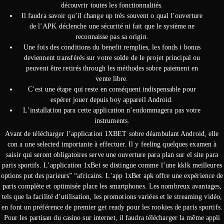
découvrir toutes les fonctionnalités.
Il faudra savoir qu’il change up très souvent o qual l’ouverture
de l’APK déclenche une sécurité ni fait que le système ne
reconnaisse pas sa origin.
Une fois des conditions du benefit remplies, les fonds i bonus
deviennent transférés sur votre solde de le projet principal ou
peuvent être retirés through les méthodes sobre paiement en
vente libre.
C’est une étape qui reste en conséquent indispensable pour
espérer jouer depuis boy appareil Android.
L’installation para cette application n’endommagera pas votre
instruments.
Avant de télécharger l’application 1XBET sobre déambulant Android, elle
con a une selected importante à effectuer. Il y feeling quelques examen à
saisir qui seront obligatoires serve une ouverture para plan sur el site para
paris sportifs. L’application 1xBet se distingue comme l’une kklk meilleures
options put des parieurs” “africains. L’app 1xBet apk offre une expérience de
paris complète et optimisée place les smartphones. Les nombreux avantages,
tels que la facilité d’utilisation, les promotions variées et le streaming vidéo,
en font un préférence de premier get ready pour les rookies de paris sportifs.
Pour les partisan du casino sur internet, il faudra télécharger la même appli