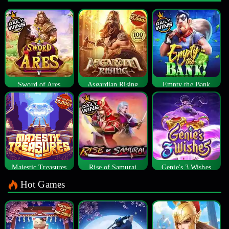
Sword of Ares
Asgardian Rising
Empty the Bank
Majestic Treasures
Rise of Samurai
Genie's 3 Wishes
Hot Games