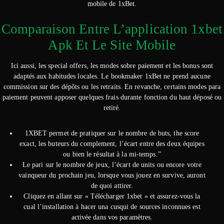
mobile de 1xBet.
Comparaison Entre L’application 1xbet
Apk Et Le Site Mobile
Ici aussi, les special offers, les modes sobre paiement et les bonus sont
adaptés aux habitudes locales. Le bookmaker 1xBet ne prend aucune
commission sur des dépôts ou les retraits. En revanche, certains modes para
paiement peuvent apposer quelques frais durante fonction du haut déposé ou
retiré.
1XBET permet de pratiquer sur le nombre de buts, the score
exact, les buteurs du complement, l’écart entre des deux équipes
ou bien le résultat à la mi-temps.”
Le pari sur le nombre de jeux, l’écart de units ou encore votre
vainqueur du prochain jeu, lorsque vous jouez en survive, auront
de quoi attirer.
Cliquez en allant sur « Télécharger 1xbet » et assurez-vous la
cual l’installation à hacer una cusqui de sources inconnues est
activée dans vos paramètres.