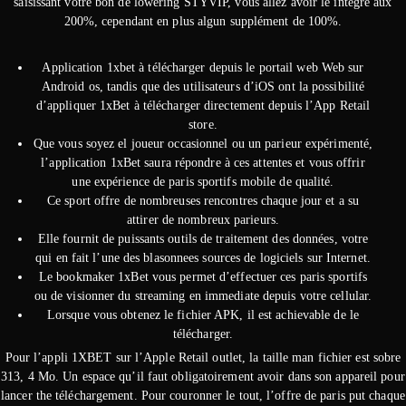
saisissant votre bon de lowering STYVIP, vous allez avoir le intègre aux
200%, cependant en plus algun supplément de 100%.
Application 1xbet à télécharger depuis le portail web Web sur
Android os, tandis que des utilisateurs d’iOS ont la possibilité
d’appliquer 1xBet à télécharger directement depuis l’App Retail
store.
Que vous soyez el joueur occasionnel ou un parieur expérimenté,
l’application 1xBet saura répondre à ces attentes et vous offrir
une expérience de paris sportifs mobile de qualité.
Ce sport offre de nombreuses rencontres chaque jour et a su
attirer de nombreux parieurs.
Elle fournit de puissants outils de traitement des données, votre
qui en fait l’une des blasonnees sources de logiciels sur Internet.
Le bookmaker 1xBet vous permet d’effectuer ces paris sportifs
ou de visionner du streaming en immediate depuis votre cellular.
Lorsque vous obtenez le fichier APK, il est achievable de le
télécharger.
Pour l’appli 1XBET sur l’Apple Retail outlet, la taille man fichier est sobre
313, 4 Mo. Un espace qu’il faut obligatoirement avoir dans son appareil pour
lancer the téléchargement. Pour couronner le tout, l’offre de paris put chaque