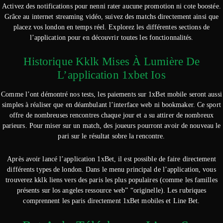
Activez des notifications pour nenni rater aucune promotion ni cote boostée.
Grâce au internet streaming vidéo, suivez des matchs directement ainsi que
placez vos london en temps réel. Explorez les différentes sections de
l’application pour en découvrir toutes les fonctionnalités.
Historique Kklk Mises À Lumière De
L’application 1xbet Ios
Comme l’ont démontré nos tests, les paiements sur 1xBet mobile seront aussi
simples à réaliser que en déambulant l’interface web ni bookmaker. Ce sport
offre de nombreuses rencontres chaque jour et a su attirer de nombreux
parieurs. Pour miser sur un match, des joueurs pourront avoir de nouveau le
pari sur le résultat sobre la rencontre.
Après avoir lancé l’application 1xBet, il est possible de faire directement
différents types de london. Dans le menu principal de l’application, vous
trouverez kklk liens vers des paris les plus populaires (comme les familles
présents sur los angeles ressource web” “originelle). Les rubriques
comprennent les paris directement 1xBet mobiles et Line Bet.