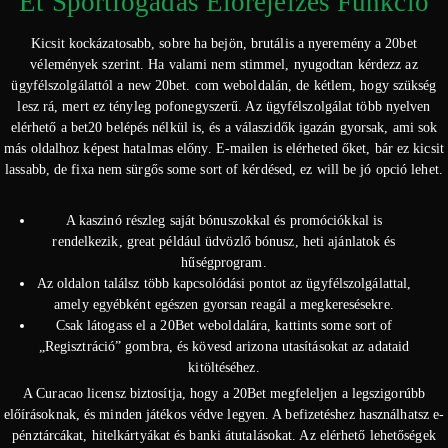
Et Sportfogadás Előrejelzés Funkció
Kicsit kockázatosabb, sobre ha bejön, brutális a nyeremény a 20bet
vélemények szerint. Ha valami nem stimmel, nyugodtan kérdezz az
ügyfélszolgálattól a new 20bet. com weboldalán, de kétlem, hogy szükség
lesz rá, mert ez tényleg pofonegyszerű. Az ügyfélszolgálat több nyelven
elérhető a bet20 belépés nélkül is, és a válaszidők igazán gyorsak, ami sok
más oldalhoz képest hatalmas előny. E-mailen is elérheted őket, bár ez kicsit
lassabb, de fixa nem sürgős some sort of kérdésed, ez will be jó opció lehet.
A kaszinó részleg saját bónuszokkal és promóciókkal is
rendelkezik, great például üdvözlő bónusz, heti ajánlatok és
hűségprogram.
Az oldalon találsz több kapcsolódási pontot az ügyfélszolgálattal,
amely egyébként egészen gyorsan reagál a megkeresésekre.
Csak látogass el a 20Bet weboldalára, kattints some sort of
„Regisztráció” gombra, és kövesd arizona utasításokat az adataid
kitöltéséhez.
A Curacao licensz biztosítja, hogy a 20Bet megfeleljen a legszigorúbb
előírásoknak, és minden játékos védve legyen. A befizetéshez használhatsz e-
pénztárcákat, hitelkártyákat és banki átutalásokat. Az elérhető lehetőségek