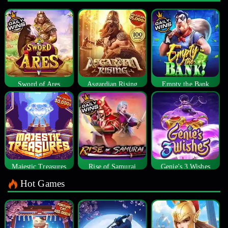
Sword of Ares
Asgardian Rising
Empty the Bank
Majestic Treasures
Rise of Samurai
Genie's 3 Wishes
Hot Games