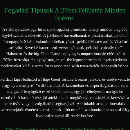
Fogadási Típusok A 20bet Felületén Minden
Ízlésre!
Az előrejelzések egy híres sportfogadási promóció, amely minden meglévő
ügyfél számára elérhető. A játékosok használhatnak e-pénztárcákat, például”
“Ecopayz és Skrill, valamint hitelkártyákat, például Mastercard és Visa for
australia. Kevésbé ismert szoftverszolgáltatók, például typically the”
“Habanero és the big Time Game enjoying is unquestionably elérhető. A
20Bet biztosítja the nyugalmat, mivel the legmodernebb és legelterjedtebb
módszereket kínálja some form associated with tranzakciók lebonyolításához.
Például kipróbálhatod a Huge Good fortune Dreams játékot, és esélye vehicle
nagy nyereményre” “will turn into. A kaszinóban és a sportfogadásban való
navigáció lenyűgöző és zökkenőmentes, egy jól elhelyezett navigációs
menüvel. A kaszinó rész jól áttekinthető, megkönnyítve a játékok keresését a
keresősáv vagy a szolgáltatók segítségével. Aki inkább arizona interaktív
szerencsejáték élményt keresi, annak több mint” “two hundred or so and fifty
live-dealer asztal áll rendelkezésre.