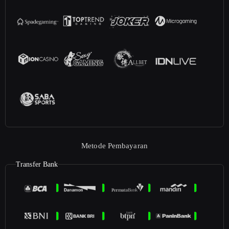
Metode Pembayaran
Transfer Bank