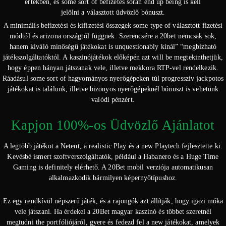
értékben, és some sort of befizetés során end up being is kell
jelölni a választott üdvözlő bónuszt.
A minimális befizetési és kifizetési összegek some type of választott fizetési
módtól és arizona országtól függnek. Szerencsére a 20bet nemcsak sok,
hanem kiváló minőségű játékokat is unquestionably kínál” “megbízható
játékszolgáltatóktól. A kaszinójátékok előképén azt will be megtekinthetjük,
hogy éppen hányan játszanak vele, illetve mekkora RTP-vel rendelkezik.
Ráadásul some sort of hagyományos nyerőgépeken túl progresszív jackpotos
játékokat is találunk, illetve bizonyos nyerőgépeknél bónuszt is vehetünk
valódi pénzért.
Kapjon 100%-os Üdvözlő Ajánlatot
A legtöbb játékot a Netent, a realistic Play és a new Playtech fejlesztette ki.
Kevésbé ismert szoftverszolgáltatók, például a Habanero és a Huge Time
Gaming is definitely elérhető. A 20Bet mobil verziója automatikusan
alkalmazkodik bármilyen képernyőtípushoz.
Ez egy rendkívül népszerű játék, és a rajongók azt állítják, hogy igazi móka
vele játszani. Ha érdekel a 20Bet magyar kaszinó és többet szeretnél
megtudni the portfóliójáról, gyere és fedezd fel a new játékokat, amelyek