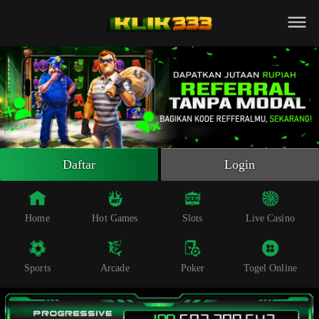
Beranda
Slot Online
Live Casino
Sportsbook
Arcade
Togel Online
Daftar
Login
Poker
Whatsapp
Home
Hot Games
Slots
Live Casino
Telegram
Sports
Arcade
Poker
Togel Online
Livechat