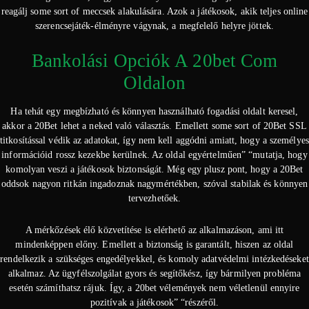
reagálj some sort of meccsek alakulására. Azok a játékosok, akik teljes online
szerencsejáték-élményre vágynak, a megfelelő helyre jöttek.
Bankolási Opciók A 20bet Com
Oldalon
Ha tehát egy megbízható és könnyen használható fogadási oldalt keresel,
akkor a 20Bet lehet a neked való választás. Emellett some sort of 20Bet SSL
titkosítással védik az adatokat, így nem kell aggódni amiatt, hogy a személyes
információid rossz kezekbe kerülnek. Az oldal egyértelműen” “mutatja, hogy
komolyan veszi a játékosok biztonságát. Még egy plusz pont, hogy a 20Bet
oddsok nagyon ritkán ingadoznak nagymértékben, szóval stabilak és könnyen
tervezhetőek.
A mérkőzések élő közvetítése is elérhető az alkalmazáson, ami itt
mindenképpen előny. Emellett a biztonság is garantált, hiszen az oldal
rendelkezik a szükséges engedélyekkel, és komoly adatvédelmi intézkedéseket
alkalmaz. Az ügyfélszolgálat gyors és segítőkész, így bármilyen probléma
esetén számíthatsz rájuk. Így, a 20bet vélemények nem véletlenül ennyire
pozitívak a játékosok” “részéről.