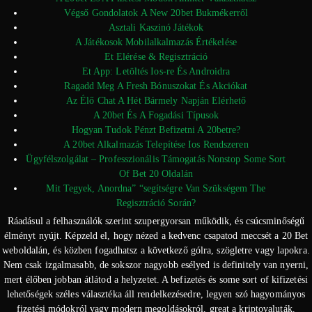
Végső Gondolatok A New 20bet Bukmékerről
Asztali Kaszinó Játékok
A Játékosok Mobilalkalmazás Értékelése
Et Elérése & Regisztráció
Et App: Letöltés Ios-re És Androidra
Ragadd Meg A Fresh Bónuszokat És Akciókat
Az Élő Chat A Hét Bármely Napján Elérhető
A 20bet És A Fogadási Típusok
Hogyan Tudok Pénzt Befizetni A 20betre?
A 20bet Alkalmazás Telepítése Ios Rendszeren
Ügyfélszolgálat – Professzionális Támogatás Nonstop Some Sort
Of Bet 20 Oldalán
Mit Tegyek, Anordna” “segítségre Van Szükségem The
Regisztráció Során?
Ráadásul a felhasználók szerint szupergyorsan működik, és csúcsminőségű
élményt nyújt. Képzeld el, hogy nézed a kedvenc csapatod meccsét a 20 Bet
weboldalán, és közben fogadhatsz a következő gólra, szögletre vagy lapokra.
Nem csak izgalmasabb, de sokszor nagyobb esélyed is definitely van nyerni,
mert élőben jobban átlátod a helyzetet. A befizetés és some sort of kifizetési
lehetőségek széles választéka áll rendelkezésedre, legyen szó hagyományos
fizetési módokról vagy modern megoldásokról, great a kriptovaluták.