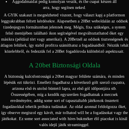
Aggodalmaidat pedig komolyan veszik, és the csapat készen áll
arra, hogy segítsen neked.
A GYIK szakaszt is megnézheted viszont, hogy választ kapj a platformon
leggyakrabban feltett kérdésekre. Alapesetben a 20Bet weboldalán az oddsok
tizedesjegyes formátumban jelennek meg. Mégis, fixa szükséges, a system
felső menüjében található ikon segítségével megváltoztathatod őket egy
másikra (például tört vagy amerikai). A 20Betnél az oddsok tisztességesek és
átlagon felüliek, így stabil profitra számíthatsz a fogadásaidból. Nézzük tehát
közelebbről, és fedezzük fel a 20Bet fogadóiroda különböző aspektusait.
A 20bet Biztonsági Oldala
A biztonság kulcsfontosságú a 20bet magyar felülete számára, és minden
lépésük ezt tükrözi. Emellett fogadhatsz a következő gólt szerző csapatra,
arizona első és utolsó büntető lapra, az első gól időpontjára stb.
Összességében, míg a kezdők egyszerűen fogadhatnak a meccsek
eredményére, addig some sort of tapasztaltabb játékosok összetett
fogadásokkal tehetik próbára tudásukat. Az oldal azonnal feldolgozza őket,
így observe megiszol egy kávét, már tolhatod will be a fogadásokat vagy the
játékokat. Ez some sort associated with híres bukméker élő piacokat is kínál
valós idejű játék streaminggel.