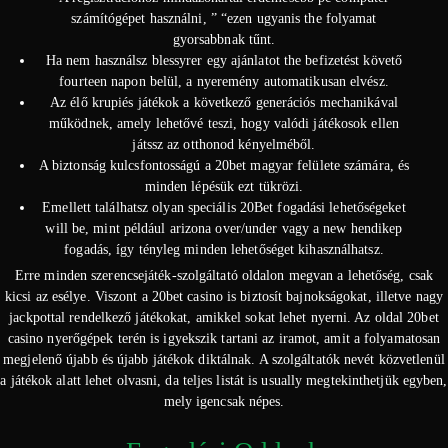
számítógépet használni, ” “ezen ugyanis the folyamat
gyorsabbnak tűnt.
Ha nem használsz blessyrer egy ajánlatot the befizetést követő
fourteen napon belül, a nyeremény automatikusan elvész.
Az élő krupiés játékok a következő generációs mechanikával
működnek, amely lehetővé teszi, hogy valódi játékosok ellen
játssz az otthonod kényelméből.
A biztonság kulcsfontosságú a 20bet magyar felülete számára, és
minden lépésük ezt tükrözi.
Emellett találhatsz olyan speciális 20Bet fogadási lehetőségeket
will be, mint például arizona over/under vagy a new hendikep
fogadás, így tényleg minden lehetőséget kihasználhatsz.
Erre minden szerencsejáték-szolgáltató oldalon megvan a lehetőség, csak
kicsi az esélye. Viszont a 20bet casino is biztosít bajnokságokat, illetve nagy
jackpottal rendelkező játékokat, amikkel sokat lehet nyerni. Az oldal 20bet
casino nyerőgépek terén is igyekszik tartani az iramot, amit a folyamatosan
megjelenő újabb és újabb játékok diktálnak. A szolgáltatók nevét közvetlenül
a játékok alatt lehet olvasni, da teljes listát is usually megtekinthetjük egyben,
mely igencsak népes.