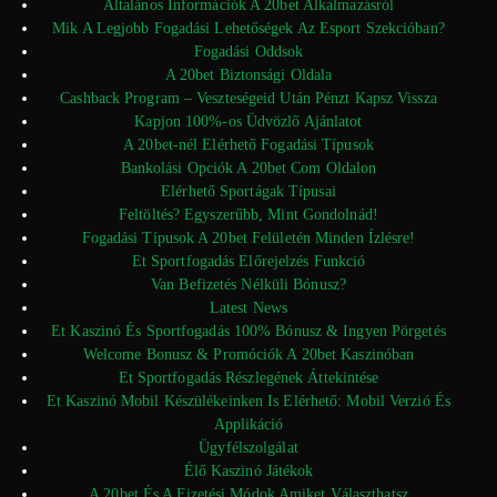
Általános Információk A 20bet Alkalmazásról
Mik A Legjobb Fogadási Lehetőségek Az Esport Szekcióban?
Fogadási Oddsok
A 20bet Biztonsági Oldala
Cashback Program – Veszteségeid Után Pénzt Kapsz Vissza
Kapjon 100%-os Üdvözlő Ajánlatot
A 20bet-nél Elérhető Fogadási Típusok
Bankolási Opciók A 20bet Com Oldalon
Elérhető Sportágak Típusai
Feltöltés? Egyszerűbb, Mint Gondolnád!
Fogadási Típusok A 20bet Felületén Minden Ízlésre!
Et Sportfogadás Előrejelzés Funkció
Van Befizetés Nélküli Bónusz?
Latest News
Et Kaszinó És Sportfogadás 100% Bónusz & Ingyen Pörgetés
Welcome Bonusz & Promóciók A 20bet Kaszinóban
Et Sportfogadás Részlegének Áttekintése
Et Kaszinó Mobil Készülékeinken Is Elérhető: Mobil Verzió És
Applikáció
Ügyfélszolgálat
Élő Kaszinó Játékok
A 20bet És A Fizetési Módok Amiket Választhatsz