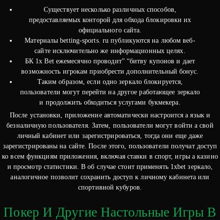
Существует несколько различных способов,
предоставляемых конторой для обхода блокировки их
официального сайта.
Материалы betting-sports. ru публикуются на любом веб-
сайте исключительно же информационных целях.
БК 1x Bet ежемесячно проводит” “битву купонов и дает
возможность игрокам приобрести дополнительный бонус.
Таким образом, если одно зеркало блокируется,
пользователи могут перейти на другое работающее зеркало
и продолжить обходиться услугами букмекера.
После установки, приложение автоматически настроится а язык и
безналичную пользователя. Затем, пользователи могут войти а свой
личный кабинет или зарегистрироваться, тогда они еще даже
зарегистрированы на сайте. После этого, пользователи получат доступ
ко всем функциям приложения, включая ставки в спорт, игры а казино
и просмотр статистики. В об случае стоит применять 1xbet зеркало,
аналогичное позволит сохранить доступ к личному кабинета или
спортивной кубуров.
Покер И Другие Настольные Игры В