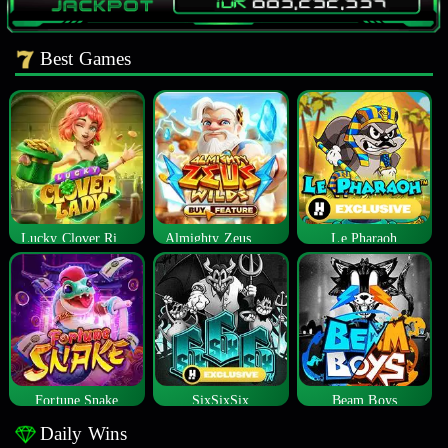
Best Games
Lucky Clover Riches
Almighty Zeus Wilds™
Le Pharaoh
Fortune Snake
SixSixSix
Beam Boys
Daily Wins