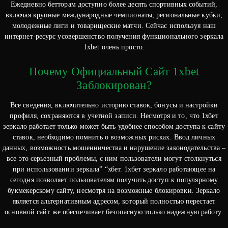
Ежедневно бетторам доступно более десять спортивных событий,
включая крупные международные чемпионаты, региональные кубки,
молодежные лиги и товарищеские матчи. Сейчас используя наш
интернет-ресурс усовершенство получения функционального зеркала
1xbet очень просто.
Почему Официальный Сайт 1xbet
Заблокирован?
Все сведения, включительно историю ставок, бонусы и настройки
профиля, сохраняются в учетной записи. Несмотря и то, что 1хбет
зеркало работает только может быть удобнее способом доступа к сайту
ставок, необходимо помнить о возможных рисках. Ввод личных
данных, возможность мошенничества и нарушение законодательства –
все это серьезный проблемы, с ним пользователи могут столкнуться
при использовании зеркала” “хбет. 1хбет зеркало работающее на
сегодня позволяет пользователям получить доступ к популярному
букмекерскому сайту, несмотря на возможные блокировки. Зеркало
является альтернативным адресом, который полностью перестает
основной сайт же обеспечивает безопасную только надежную работу.