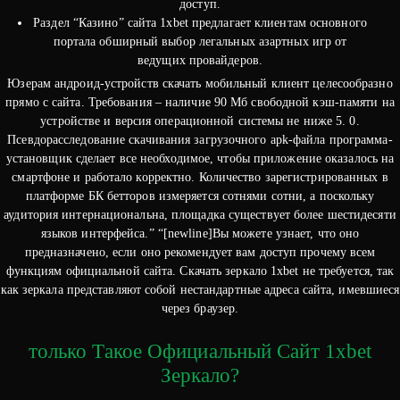
доступ.
Раздел “Казино” сайта 1xbet предлагает клиентам основного
портала обширный выбор легальных азартных игр от
ведущих провайдеров.
Юзерам андроид-устройств скачать мобильный клиент целесообразно
прямо с сайта. Требования – наличие 90 Мб свободной кэш-памяти на
устройстве и версия операционной системы не ниже 5. 0.
Псевдорасследование скачивания загрузочного apk-файла программа-
установщик сделает все необходимое, чтобы приложение оказалось на
смартфоне и работало корректно. Количество зарегистрированных в
платформе БК бетторов измеряется сотнями сотни, а поскольку
аудитория интернациональна, площадка существует более шестидесяти
языков интерфейса.” “[newline]Вы можете узнает, что оно
предназначено, если оно рекомендует вам доступ прочему всем
функциям официальной сайта. Скачать зеркало 1xbet не требуется, так
как зеркала представляют собой нестандартные адреса сайта, имевшиеся
через браузер.
только Такое Официальный Сайт 1xbet
Зеркало?