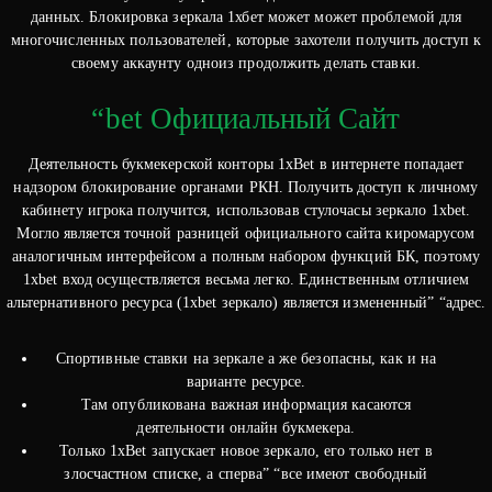
данных. Блокировка зеркала 1хбет может может проблемой для
многочисленных пользователей, которые захотели получить доступ к
своему аккаунту одноиз продолжить делать ставки.
“bet Официальный Сайт
Деятельность букмекерской конторы 1xBet в интернете попадает
надзором блокирование органами РКН. Получить доступ к личному
кабинету игрока получится, использовав стулочасы зеркало 1xbet.
Могло является точной разницей официального сайта киромарусом
аналогичным интерфейсом а полным набором функций БК, поэтому
1xbet вход осуществляется весьма легко. Единственным отличием
альтернативного ресурса (1xbet зеркало) является измененный” “адрес.
Спортивные ставки на зеркале а же безопасны, как и на
варианте ресурсе.
Там опубликована важная информация касаются
деятельности онлайн букмекера.
Только 1xBet запускает новое зеркало, его только нет в
злосчастном списке, а сперва” “все имеют свободный