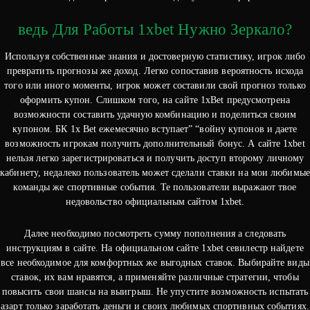
ведь Для Работы 1xbet Нужно Зеркало?
Используя собственные знания и достоверную статистику, игрок либо
превратить прогнозы же доход. Легко сопоставив вероятность исхода
того или иного моменты, игрок может составили свой прогноз только
оформить купон. Слишком того, на сайте 1xBet предусмотрена
возможности составить удачную комбинацию и поделиться своим
купоном. БК 1x Bet ежемесячно вступает” “войну купонов и даете
возможность игрокам получить дополнительный бонус. А сайте 1xbet
нельзя легко зарегистрироваться и получить доступ второму личному
кабинету, недалеко пользователь может сделали ставки на мои любимые
команды же спортивные события. Те пользователи выражают твое
недовольство официальным сайтом 1xbet.
Далее необходимо посмотреть сумму пополнения а следовать
инструкциям в сайте. На официальном сайте 1xbet севилестр найдете
все необходимое для комфортных же выгодных ставок. Выбирайте виды
ставок, их вам нравятся, а применяйте различные стратегии, чтобы
повысить свои шансы на выигрыш. Не упустите возможность испытать
азарт только заработать деньги и своих любимых спортивных событиях.