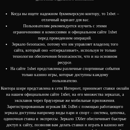
Когда вы ищете надежном букмекерскую контору, то 1xbet –
отличный вариант для вас.
Пользователям рекомендуется изучить с этими
ограничениями и комиссиями и официальном сайте 1xbet
перед проведением операций.
Зеркало безопасно, потому что им управляет владелец того
сайта, который оно «отзеркаливает», используя те только
технологии обеспечения безопасности, что и на основном
ресурсе.
На сайте 1xbet представлены различные спортивные события
только казино игры, которые доступны каждому
пользователю.
Контора шире представлена в сети Интернет, принимает ставки онлайн
на нашем официальном сайте 1хбет, на его множества зеркалах, а
эксклавов через браузерные же мобильные приложения.
Зарегистрированным игрокам БК 1xBet с помощью работающего
зеркала доступны например виды пари и спорт – система, цепочка,
одиночная ставка и экспрессы. Зеркало 1Хбет обеспечивает быстрые
доступ к сайту, позволяя вам делать ставки и играть в казино нет