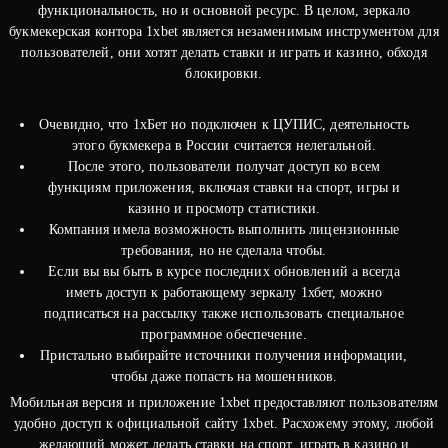
функциональность, но и основной ресурс. В целом, зеркало
букмекерская контора 1xbet является незаменимым инструментом для
пользователей, они хотят делать ставки и играть и казино, обходя
блокировки.
Очевидно, что 1хБет но подключен к ЦУПИС, деятельность
этого букмекера в России считается нелегальной.
После этого, пользователи получат доступ ко всем
функциям приложения, включая ставки на спорт, игры и
казино и просмотр статистики.
Компания имела возможность выполнить лицензионные
требования, но не сделала чтобы.
Если вы вы быть в курсе последних обновлений а всегда
иметь доступ к работающему зеркалу 1хбет, можно
подписаться на рассылку также использовать специальное
программное обеспечение.
Пристально выбирайте источники получения информации,
чтобы даже попасть на мошенников.
Мобильная версия и приложение 1xbet предоставляют пользователям
удобно доступ к официальной сайту 1xbet. Расхожему этому, любой
желающий может делать ставки на спорт, играть в казино и