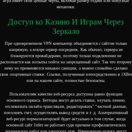
игра имеет свои ценные черты, включая размер отдачи или бонусные
механики.
Доступ ко Казино И Играм Через
Зеркало
При одновременном VPN компьютер объединяется с сайтом только
напрямую, а вскоре сервер-посредник. Как обычно, сервера не
блокируются провайдерами, поэтому только подключение не
распознается как попытка пойти на запрещенный сайт. Так что второму
нему не применяются никакие санкции, а можно спокойно сделано
свои спортивные ставки. Ссылки, полученные непосредственно в 1XBet
или на нашем сайте, полностью безопасны.
Пользователям качестве веб-ресурса доступны равно функции
основного сервиса. Бетторы могут делать ставки, изучать линию,
отслеживать онлайн-трансляции, редактировать” “частной данные,
пополнять счет, осуществлять вывод средств и т. д. Альтернативный
веб-ресурс нормализаторской будет актуально и том случае, когда
основной сайт 1хбет не работает судя причине профилактических
технических работ или хакерских атак. Начинающие игроку могут