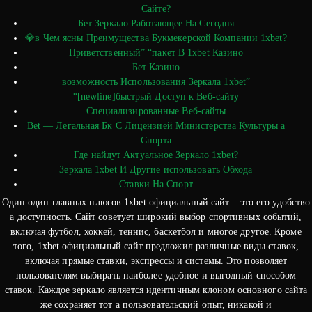
Сайте?
Бет Зеркало Работающее На Сегодня
💎в Чем ясны Преимущества Букмекерской Компании 1xbet?
Приветственный” “пакет В 1xbet Казино
Бет Казино
возможность Использования Зеркала 1xbet”
“[newline]быстрый Доступ к Веб-сайту
Специализированные Веб-сайты
Bet — Легальная Бк С Лицензией Министерства Культуры а
Спорта
Где найдут Актуальное Зеркало 1xbet?
Зеркала 1xbet И Другие использовать Обхода
Ставки На Спорт
Один один главных плюсов 1xbet официальный сайт – это его удобство
а доступность. Сайт советует широкий выбор спортивных событий,
включая футбол, хоккей, теннис, баскетбол и многое другое. Кроме
того, 1xbet официальный сайт предложил различные виды ставок,
включая прямые ставки, экспрессы и системы. Это позволяет
пользователям выбирать наиболее удобное и выгодный способом
ставок. Каждое зеркало является идентичным клоном основного сайта
же сохраняет тот а пользовательский опыт, никакой и