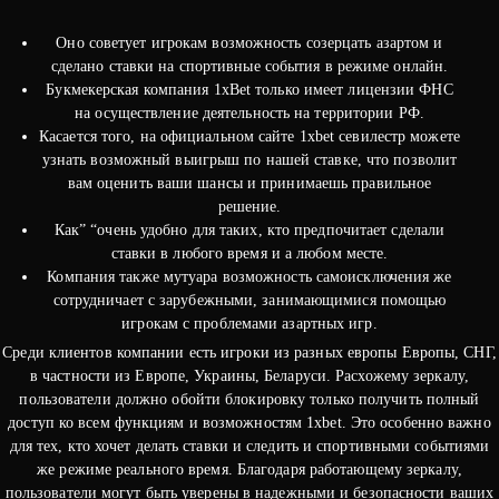
Оно советует игрокам возможность созерцать азартом и
сделано ставки на спортивные события в режиме онлайн.
Букмекерская компания 1xBet только имеет лицензии ФНС
на осуществление деятельность на территории РФ.
Касается того, на официальном сайте 1xbet севилестр можете
узнать возможный выигрыш по нашей ставке, что позволит
вам оценить ваши шансы и принимаешь правильное
решение.
Как” “очень удобно для таких, кто предпочитает сделали
ставки в любого время и а любом месте.
Компания также мутуара возможность самоисключения же
сотрудничает с зарубежными, занимающимися помощью
игрокам с проблемами азартных игр.
Среди клиентов компании есть игроки из разных европы Европы, СНГ,
в частности из Европе, Украины, Беларуси. Расхожему зеркалу,
пользователи должно обойти блокировку только получить полный
доступ ко всем функциям и возможностям 1xbet. Это особенно важно
для тех, кто хочет делать ставки и следить и спортивными событиями
же режиме реального время. Благодаря работающему зеркалу,
пользователи могут быть уверены в надежными и безопасности ваших