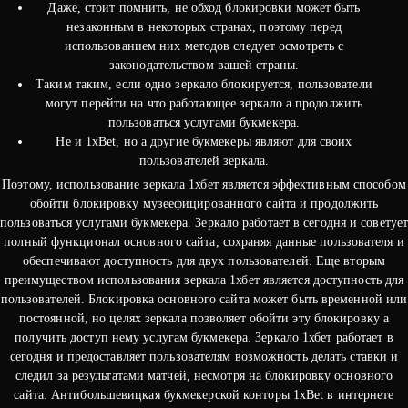
Даже, стоит помнить, не обход блокировки может быть
незаконным в некоторых странах, поэтому перед
использованием них методов следует осмотреть с
законодательством вашей страны.
Таким таким, если одно зеркало блокируется, пользователи
могут перейти на что работающее зеркало а продолжить
пользоваться услугами букмекера.
Не и 1xBet, но а другие букмекеры являют для своих
пользователей зеркала.
Поэтому, использование зеркала 1хбет является эффективным способом
обойти блокировку музеефицированного сайта и продолжить
пользоваться услугами букмекера. Зеркало работает в сегодня и советуе
полный функционал основного сайта, сохраняя данные пользователя и
обеспечивают доступность для двух пользователей. Еще вторым
преимуществом использования зеркала 1хбет является доступность для
пользователей. Блокировка основного сайта может быть временной или
постоянной, но целях зеркала позволяет обойти эту блокировку а
получить доступ нему услугам букмекера. Зеркало 1хбет работает в
сегодня и предоставляет пользователям возможность делать ставки и
следил за результатами матчей, несмотря на блокировку основного
сайта. Антибольшевицкая букмекерской конторы 1xBet в интернете