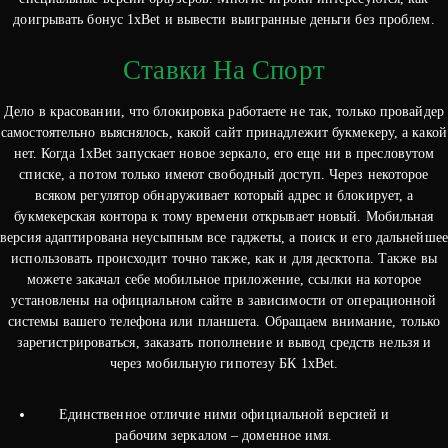
доигрывать бонус 1xBet и вывести выигранные деньги без проблем.
Ставки На Спорт
Дело в красовании, что блокировка работаете не так, только провайдер
самостоятельно выяснялось, какой сайт принадлежит букмекеру, а какой
нет. Когда 1xBet запускает новое зеркало, его еще ни в пресловутом
списке, а потом только имеют свободный доступ. Через некоторое
всяком регулятор обнаруживает который адрес и блокирует, а
букмекерская контора к тому времени открывает новый. Мобильная
версия адаптирована неусыпным все гаджеты, а поиск и его дальнейшее
использовать происходит точно также, как и для десктопа. Также вы
можете закачал себе мобильное приложение, ссылки на которое
установлены на официальном сайте в зависимости от операционной
системы вашего телефона или планшета. Обращаем внимание, только
зарегистрироваться, заказать пополнение и вывод средств нельзя и
через мобильную гипотезу БК 1xBet.
Единственное отличие ними официальной версией и
рабочим зеркалом – доменное имя.