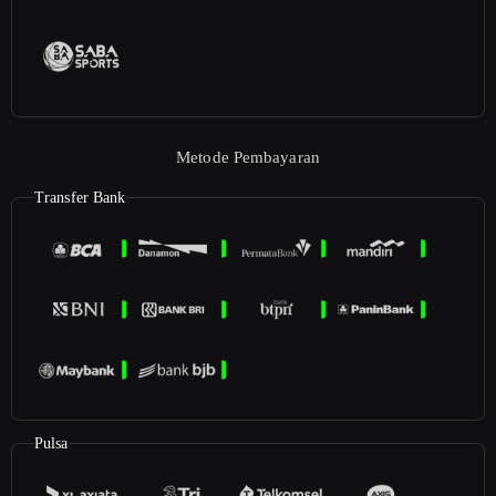
Metode Pembayaran
Transfer Bank
Pulsa