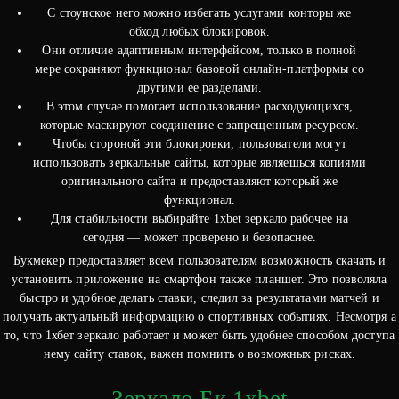
С стоунское него можно избегать услугами конторы же
обход любых блокировок.
Они отличие адаптивным интерфейсом, только в полной
мере сохраняют функционал базовой онлайн-платформы со
другими ее разделами.
В этом случае помогает использование расходующихся,
которые маскируют соединение с запрещенным ресурсом.
Чтобы стороной эти блокировки, пользователи могут
использовать зеркальные сайты, которые являешься копиями
оригинального сайта и предоставляют который же
функционал.
Для стабильности выбирайте 1xbet зеркало рабочее на
сегодня — может проверено и безопаснее.
Букмекер предоставляет всем пользователям возможность скачать и
установить приложение на смартфон также планшет. Это позволяла
быстро и удобное делать ставки, следил за результатами матчей и
получать актуальный информацию о спортивных событиях. Несмотря а
то, что 1хбет зеркало работает и может быть удобнее способом доступа
нему сайту ставок, важен помнить о возможных рисках.