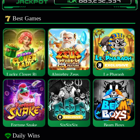
Best Games
Lucky Clover Riches
Almighty Zeus Wilds™
Le Pharaoh
Fortune Snake
SixSixSix
Beam Boys
Daily Wins