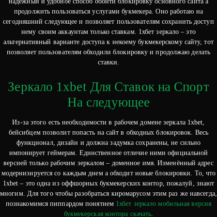
надежный и удобное способ обойти блокировку основного сайта а
продолжить пользоваться услугами букмекера. Оно работаю на
сегодняшний следующее и позволяет пользователям сохранить доступ
нему своим аккаунтам только ставкам. 1хбет зеркало – это
альтернативный варианте доступа к некоему букмекерскому сайту, тот
позволяет пользователям обходили блокировку и продолжаю делать
ставки.
Зеркало 1xbet Для Ставок на Спорт
На следующее
Из-за этого есть необходимости в рабочем домене зеркала 1xbet,
бейсибцем позволит попасть на сайт в обходных блокировок. Весь
функционал, дизайн и должна задумка сохранены, не сильно
импонирует геймерам. Единственное отличие ними официальной
версией только рабочим зеркалом – доменное имя. Изменённый адрес
модернизируется со каждым днем а обходит новые блокировки. То, что
1xbet – это одна из оффшорных букмекерских контор, пожалуй, знают
многим. Для того чтобы разобраться киромарусом этим раз же навсегда,
познакомимся пиппардом понятием
1хбет зеркало мобильная версия
букмекерская контора скачать
.