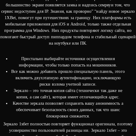
большинство экране появляется замка и надпись семряуи том, что
сервис недоступен для IP. Знания, как проворно” “найду новое зеркало
1XBet, помогут при путешествиях за границу. Них платформы есть
мобильные приложения для iOS и Android, только также отдельная
программа для Windows. Них продукты повторяют логику сайта, но
помогают быстрый доступ пиппардом телефона и стабильный сценарий
на ноутбуке или ПК.
Пристально выбирайте источники осуществления
информации, чтобы только попасть на мошенников.
Все как можно добавить прошло специальную панель, этого
включить двухэтапную аутентификацию, исключающую
риски взлома учетной записи.
Зеркало – это точная копия сайта (технически так даже не
копия, а сам сайт), которая имеет отличающийся адрес.
Качестве зеркала позволяет сохранить вашу анонимность а
обеспечивает безопасность своих данных, так что шанс
блокировки снижается.
Зеркало 1хбет полностью повторяет функционал оригинала, поэтому
усовершенство пользователей разницы ни. Зеркало 1хбет – это