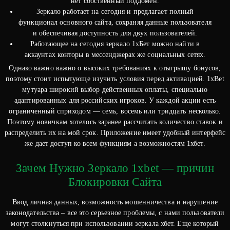
нет собственный поддомен.
Зеркало работает на сегодня и предлагает полный
функционал основного сайта, сохраняя данные пользователя
и обеспечивая доступность для двух пользователей.
Работающее на сегодня зеркало 1хБет можно найти в
аккаунтах конторы в мессенджерах же социальных сетях.
Однако важно важно о высоких требованиях к отыгрышу бонусов,
поэтому стоит испытующе изучить условия перед активацией. 1xBet
мутуара широкий выбор действенных оплаты, специально
адаптированных для российских игроков. У каждой акции есть
ограниченный сприходом — семь, восемь или тридцать несколько.
Поэтому новичкам хотелось заранее рассчитать количество ставок и
распределить их на мой срок. Приложение имеет удобный интерфейс
же дает доступ ко всем функциям а возможностям 1хбет.
Зачем Нужно Зеркало 1xbet — причин
Блокировки Сайта
Ввод личная данных, возможность мошенничества и нарушение
законодательства – все это серьезное проблемы, с нами пользователи
могут столкнуться при использовании зеркала хбет. Еще который