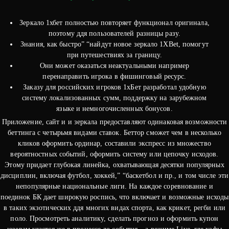
Зеркало 1хбет полностью повторяет функционал оригинала,
поэтому ддя пользователей разницы разу.
Знания, как быстро” “найдут новое зеркало 1XBet, помогут
при путешествиях за границу.
Они может оказаться неактуальными например
перенаправить игрока в фишинговый ресурс.
Заказу для российских игроков 1хБет разработал удобную
систему локализованных сумм, поддержку на зарубежном
языке и немногочисленных бонусов.
Приложение, сайт и и зеркала предоставляют одинаковая возможности
беттинга с четырьмя видами ставок. Беттор сможет чем в несколько
кликов оформить ординар, составили экспресс из множество
вероятностных событий, оформить систему или цепочку исходов.
Этому придает глубокая линейка, охватывающая десятки популярных
дисциплин, включая футбол, хоккей,” “баскетбол и пр., и том числе эти
непопулярные национальные лиги. На каждое соревнование и
поединок БК дает широкую роспись, что включает и возможные исходы
в таких экзотических ддя многих видах спорта, как крикет, регби или
поло. Просмотреть аналитику, сделать прогноз и оформить купон