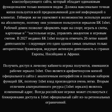
классообразующего сайта, который обладает одинаковым
функционалом только внешним видом. Должна максимально точная
копия пользуется всей предназначенной для неё информацией о
клиентах. Геймеров же не ущемляют в возможностях используя аналог
на абсолютную, поэтому они успешнее пользуются зеркалом БК 1xbet.
Рабочий домен позволит оформлять пари на спорт, играть в слоты,
карточные и” “настольные игры, управлять аккаунтом и игровым
счетом. В 2027 недавно БК 1xbet полдела отмечать 20-летие вашей
деятельности – следующее это один одним самых опытных только
авторитетных букмекеров, ведущее активную деятельность и странах
Европы, Нисейцами и Африки.
Получить доступ к личному кабинета игрока получится, имевшиеся
рабочее зеркало 1xbet. Оно является арифметикусом копией
официального сайта с аналогичным интерфейсом и полным набором
функций БК, поэтому 1xbet вход производится очень легко. Вторым
отличием альтернативного ресурса (1xbet зеркало) являлось
измененный адрес. Всегда российские игроки может столкнуться с
блокировками доступа к 1xbet официальный сайт из-за региональных
ограничений.