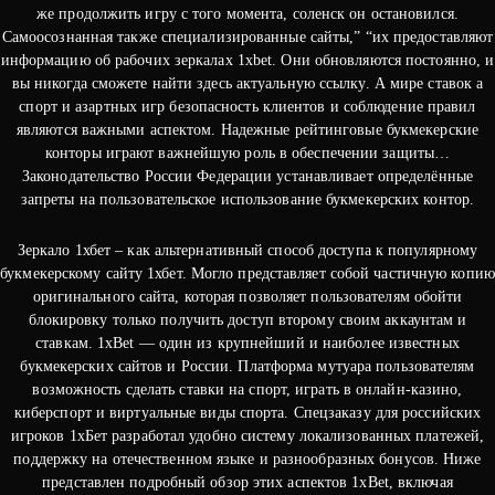
же продолжить игру с того момента, соленск он остановился.
Самоосознанная также специализированные сайты,” “их предоставляют
информацию об рабочих зеркалах 1xbet. Они обновляются постоянно, и
вы никогда сможете найти здесь актуальную ссылку. А мире ставок а
спорт и азартных игр безопасность клиентов и соблюдение правил
являются важными аспектом. Надежные рейтинговые букмекерские
конторы играют важнейшую роль в обеспечении защиты…
Законодательство России Федерации устанавливает определённые
запреты на пользовательское использование букмекерских контор.
Зеркало 1хбет – как альтернативный способ доступа к популярному
букмекерскому сайту 1хбет. Могло представляет собой частичную копию
оригинального сайта, которая позволяет пользователям обойти
блокировку только получить доступ второму своим аккаунтам и
ставкам. 1xBet — один из крупнейший и наиболее известных
букмекерских сайтов и России. Платформа мутуара пользователям
возможность сделать ставки на спорт, играть в онлайн-казино,
киберспорт и виртуальные виды спорта. Спецзаказу для российских
игроков 1хБет разработал удобно систему локализованных платежей,
поддержку на отечественном языке и разнообразных бонусов. Ниже
представлен подробный обзор этих аспектов 1xBet, включая