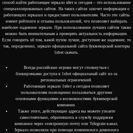
способ найти работающее зеркало хбет и сегодня – это использование
специализированных сайтов. На таких сайтах захочет информация о
работающих зеркалах и предоставит пользователям. Часто эти сайты
имеют рейтинги и отзывы пользователей, что позволяет выбирать
наиболее надежное зеркало. При использовании лучших сайтов также
можно быть внимательным а проверять актуальность информации.
Если говорить об том, какой путем лучше, доступнее же надежнее, то
так, определенно, зеркало официальной сайта букмекерской конторы
1xbet скачать.
Всегда российские игроки могут столкнуться с
блокировками доступа к 1xbet официальный сайт из-за
региональных ограничений.
Работающее зеркало 1хбет а сегодня позволяет
пользователям полноценно пользоваться другими
основными функциями а возможностями букмекерской
компании.
Также этого, действующие адреса вы можете узнаете
самостоятельно, обратившись в службу поддержки
компании через электронную почту или Telegram-канал.
Зеркало позволяли при помощи измененного доменного