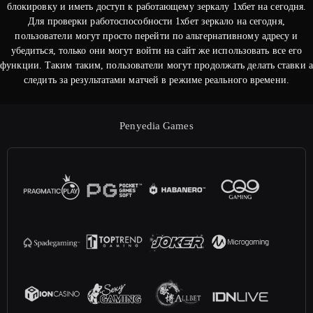
блокировку и иметь доступ к работающему зеркалу 1хбет на сегодня.
Для проверки работоспособности 1хбет зеркало на сегодня,
пользователи могут просто перейти по альтернативному адресу и
убедиться, только они могут войти на сайт же использовать все его
функции. Таким таким, пользователи могут продолжать делать ставки а
следить за результатами матчей в режиме реального времени.
Penyedia Games