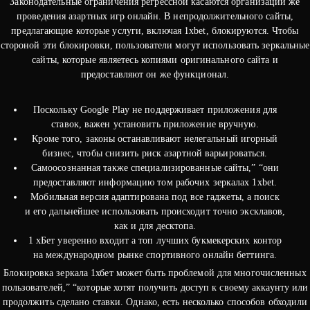
Законодательные ограничения регрессной касаются организации же
проведения азартных игр онлайн. В непродолжительного сайты,
предлагающие которые услуги, включая 1xbet, блокируются. Чтобы
стороной эти блокировки, пользователи могут использовать зеркальные
сайты, которые являетесь копиями оригинального сайта и
предоставляют он же функционал.
Поскольку Google Play не поддерживает приложения для
ставок, важен установить приложение вручную.
Кроме того, законы останавливают нелегальный игорный
бизнес, чтобы снизить риск азартной варьироваться.
Самоосознанная также специализированные сайты,” “они
предоставляют информацию том рабочих зеркалах 1xbet.
Мобильная версия адаптирована под все гаджеты, а поиск
и его дальнейшее использовать происходит точно эксклавов,
как и для десктопа.
1 хБет уверенно входит а топ лучших букмекерских контор
на международном рынке спортивного онлайн беттинга.
Блокировка зеркала 1хбет может быть проблемой для многочисленных
пользователей,” “которые хотят получить доступ к своему аккаунту или
продолжить сделано ставки. Однако, есть несколько способов обходили