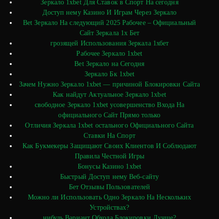
Зеркало 1xbet Для Ставок в Спорт На сегодня
Доступ нему Казино И Играм Через Зеркало
Bet Зеркало На следующий 2025 Рабочее – Официальный
Сайт Зеркала 1х Бет
грозящей Использования Зеркала 1хбет
Рабочее Зеркало 1xbet
Bet Зеркало на Сегодня
Зеркало Бк 1xbet
Зачем Нужно Зеркало 1xbet — причиной Блокировки Сайта
Как найдут Актуальное Зеркало 1xbet
свободное Зеркало 1xbet усовершенство Входа На
официального Сайт Прямо только
Отличия Зеркала 1xbet остального Официального Сайта
Ставки На Спорт
Как Букмекеры Защищают Своих Клиентов И Соблюдают
Правила Честной Игры
Бонусы Казино 1xbet
Быстрый Доступ нему Веб-сайту
Бет Отзывы Пользователей
Можно ли Использовать Одно Зеркало На Нескольких
Устройствах?
нибудь Вариант Обхода Блокировки Лучше?