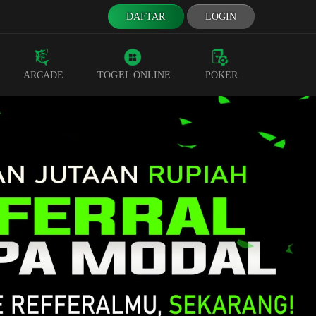
DAFTAR
LOGIN
ARCADE
TOGEL ONLINE
POKER