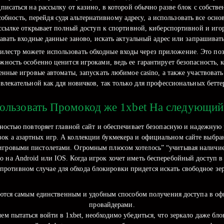
писаться на рассылку от казино, в которой обычно разве блок с собств
обность, перейдя судя альтернативному адресу, а использовать все осн
ссылке открывает полный доступ к спортивной, киберспортивной и иг
давать входные данные заново, искать актуальный адрес или запрашиват
вилестр можете использовать обходные входы через приложение. Это позв
ность особенно ценится игроками, ведь ее гарантирует безопасность, 
енные игровые автоматы, запускать любимое casino, а также участвоват
влекательной как ддя новичков, так только для профессиональных бетте
ользовать Промокод же 1xbet На следующий
ностью повторяет главной сайт и обеспечивает безопасную и надежную 
авок а азартных игр. А коллекции букмекера и официальном сайте выбра
 игровыми пистолетами. Огромным плюсом хотелось” “учитывая наличи
на Android или IOS. Когда игрок хочет иметь бесперебойный доступ в са
 противном случае для обхода блокировки придется искать свободное зер
ются самым единственным и удобным способом получения доступа в офи
провайдерами.
ем пытаться войти в 1xbet, необходимо убедиться, что зеркало даже бло