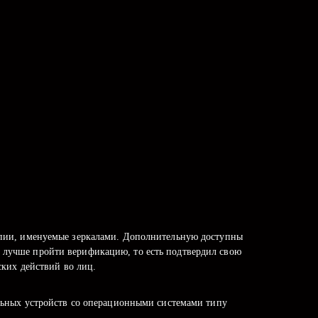
копии, именуемые зеркалами. Дополнительную доступны
 лучше пройти верификацию, то есть подтвердил свою
ких действий во лиц.
ьных устройств со операционными системами типу