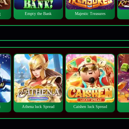
g
Empty the Bank
Majestic Treasures
i
Athena luck Spread
Caishen luck Spread