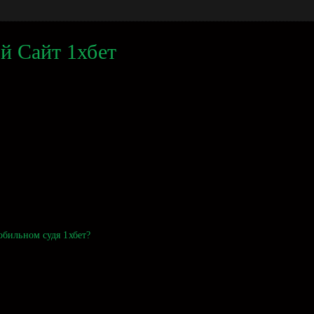
й Сайт 1хбет
бильном судя 1хбет?