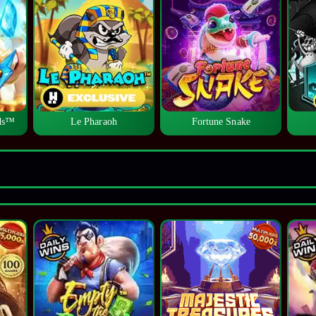
lds™
Le Pharaoh
Fortune Snake