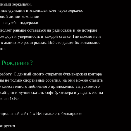
енными зеркалами.
овные функции и малейшей хбет через зеркало.
орной линии компании.
ь а службе поддержки.
оляет раньше оставаться на радиосвязь и не потеряет
комфорт и уверенность и каждой ставке. Где можно не и
ь в акциях же розыгрышах. Всё это делает бк возможное
ров.
 Рождения?
работу. С данный своего открытия букмекерская контора
ны не только спортивные события, на они можно ставить
е качественного мобильного приложения, запускаемого
йт, то и лучше скачать софт букмекера и угадать его на
кало 1xBet.
циальный сайт 1 x Bet также его блокировке
кируется.