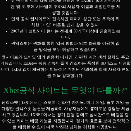
위 단계의 정보 입력 과정을 완료한 후 1XBET 홈페이지에서
단 몇 초 후에 시스템이 귀하의 사용자 이름과 비밀번호를 제
공할 것입니다.
먼저 공식 웹사이트에 접속하면 페이지 상단 또는 우측에 위
치한 ‘가입’ 버튼을 쉽게 찾을 수 있다.
2007년에 설립되어 현재는 전세계 50개국이상에 진출하였습
니다.
원엑스벳은 원화를 통한 입금 방법과 암호 화페를 이용한 입
금 방식을 모두 허용하고 있습니다.
웹사이트와 모바일 앱의 반응형 디자인, 간편한 계정 생성 절차도 주요
기능입니다. 1xBet는 종종 리뷰어들이 강조하는 풍성한 보너스도 제공합
니다. 1xBet 앱이 제공하는 이동성은 뛰어난 신뢰성과 함께 사용자 편의
를 더욱 강화합니다.
Xbet공식 사이트는 무엇이 다를까?”
원엑스벳 | 1x벳에서는 스포츠, 온라인 카지노, 미니 게임, 슬롯 게임 등
다양한 원엑스벳 옵션을 제공하여 사용자들에게 흥미로운 경험을 제공
하고 있습니다. 1XBET에서는 경기 진행 중에도 실시간으로 베팅을 할
수 있는 라이브 베팅 기능을 지원합니다. 경기의 흐름을 보며 전략적으
로 베팅할 수 있어 더욱 박진감 넘치는 경험을 제공합니다.