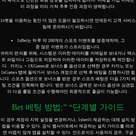
지 목적으로 간단한 회원 정보를 입력하게 됩니다. 이메일 가입 시에는
이 과정을 미리 거쳐 추후 인증 과정이 생략됩니다.
1x벳을 이용하는 동안 더 많은 도움이 필요하시면 언제든지 고객 서비스
팀에 문의하시기 바랍니다.
1xBet는 하루 약 200개의 스포츠 이벤트를 생중계하며, 그
중 많은 이벤트가 스트리밍됩니다.
귀하의 편의를 위해, 시스템은 이러한 데이터를 이메일로 보내거나 텍스
트 파일이나 그림으로 저장하여 이러한 데이터를 저장하도록 제안합니
다.. 카지노 + 1XGames로 보너스를 옵션으로 선택한 경우 카지노 또는
1xGames 탭에 들어가서 보너스 계정으로 선택 후 배팅을 진행하시면 됩
니다. 스포츠 옵션으로 보너스를 받은 경우 스포츠 배팅은 다음 2가지 배
팅 조건을 만족해야 합니다. 받은 보너스 금액은 보너스 옵션과 상관없
이 다음 롤링 조건을 수행해야만 최종적으로 출금이 가능합니다.
Bet 베팅 방법:” “단계별 가이드
이 경우 계정의 지역 설정을 변경하거나, 1xbet이 제공하는 대체 설치 방
법을 이용할 수 있다. 공식 웹사이트에서 제공하는 설치 가이드를 따르
면 어렵지 않게 앱을 설치할 수 있다. 안드로이드 사용자의 경우, 구글