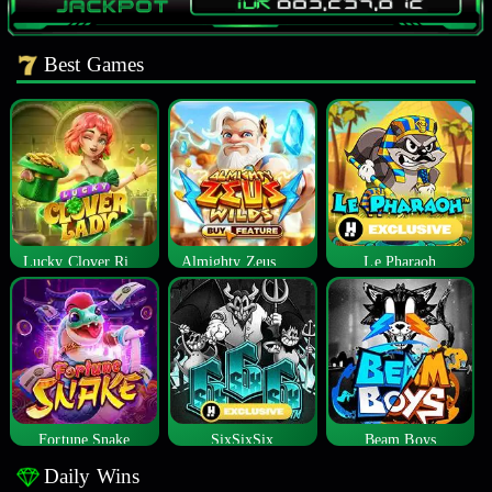
Best Games
Lucky Clover Riches
Almighty Zeus Wilds™
Le Pharaoh
Fortune Snake
SixSixSix
Beam Boys
Daily Wins