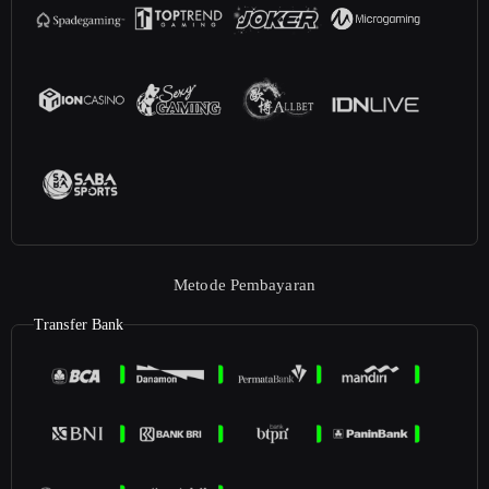
Metode Pembayaran
Transfer Bank