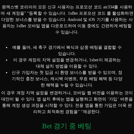
원엑스벳 코리아의 모든 신규 사용자는 프로모션 코드 air334를 사용하
여 새 계정을” “등록할 수 있습니다. 1xBet 프로모션 코드 를 활성화하면
다양한 보너스를 받을 수 있습니다. Android 및 iOS 기기를 사용하는 사
용자는 1xBet 모바일 앱을 다운로드하여 이동 중에도 간편하게 베팅할
수 있습니다.
예를 들어, 세 축구 경기에서 복식과 삼중 베팅을 결합할 수
있습니다.
이 경우 계정의 지역 설정을 변경하거나, 1xbet이 제공하는
대체 설치 방법을 이용할 수 있다.
신규 가입자는 첫 입금 시 환영 보너스를 받을 수 있으며, 정
기적인 충전 보너스, 캐시백 이벤트, 무료 베팅 혜택 등 다양
한 혜택을 누릴 수 있습니다.
이 경우 계정 지역 설정을 변경하거나, 모바일 웹 버전을 이용하는 것이
대안이 될 수 있다. 앱 설치 후에는 앱을 실행하고 화면의 ‘가입’ 버튼을
통해 계정 생성 과정을 시작할 수 있다. 전용 앱을 통한 가입은 더욱 편
리하고 최적화된 경험을” “제공한다.
Bet 경기 중 베팅