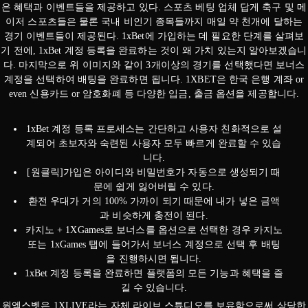
은 혜택과 이벤트들을 제공하고 있다. 스포츠 베팅 업체 답게 축구 및 메
이저 스포츠들은 물론 국내 비인기 종목들까지 매일 약 천개에 달하는
경기 이벤트들이 제공된다. 1xBet에 가입하는 데 필요한 단계를 살펴보
기 전에, 1xBet 계정 등록을 완료하는 것이 왜 가치 있는지 알아보겠습니
다. 마지막으로 위 이미지와 같이 3개이상의 경기를 선택했다면 보너스
계정을 선택하여 배팅을 완료하면 됩니다. 1XBET은 한국 은행 계좌 or
even 신용카드 or 암호화폐 등 다양한 입금, 출금 옵션을 제공합니다.
1xBet 계정 등록 프로세스는 간단하고 사용자 친화적으로 설
계되어 초보자와 숙련된 사용자 모두 빠르게 완료할 수 있습
니다.
[원클릭]가입은 아이디와 비밀번호가 자동으로 생성되기 때
문에 쉽게 잃어버릴 수 있다.
환전 우대가 거의 100% 가까이 되기 때문에 내가 넣은 금액
과 비슷하게 충전이 된다.
카지노 + 1XGames로 보너스를 옵션으로 선택한 경우 카지노
또는 1xGames 탭에 들어가서 보너스 계정으로 선택 후 배팅
을 진행하시면 됩니다.
1xBet 계정 등록을 완료하면 플랫폼의 모든 기능과 혜택을 즐
길 수 있습니다.
원엑스벳은 1XLIVE라는 자체 라이브 스튜디오를 보유함으로써 상당한