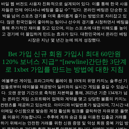
바일 웹 버전도 사용자 친화적으로 설계되어 있다. 이를 통해 한국 사용
자들은 언제 어디서나 베팅을 즐길 수” “있다. 온라인 베팅은 단순한 도
박을 넘어 스포츠 경기를 더욱 흥미롭게 즐기는 방법으로 자리잡고 있
다. 많은 한국인들이 좋아하는 팀이나 선수의 경기를 시청하면서 베팅을
통해 추가적인 재미를 찾고 있으며, 이는 스포츠에 대한 이해도를 높이
고 경기에 더 몰입하게 만드는 효과가 있다. 대한민국에서 온라인 베팅
시장은 지난 몇 년간 눈에 띄게 성장했다.
Bet 가입 신규 회원 가입시 최대 60만원
120% 보너스 지급” “[newline]간단한 3단계
로 1xbet 가입를 만드는 방법에 대한 지침
에볼루션 게이밍, 프라그마틱 플레이 등 19개의 유명 카지노 솔루션 기
업들로부터 테이블을 제공받아 딜러와의 실시간 게임을 즐길 수 있습니
다. 오랜 운영 기간으로 축적된 자본력을 통해, 2025년 기준 134개가 넘
는 온라인 게임 소프트웨어 업체와 계약을 맺고 상당한 볼륨의 카지노
컨텐츠를 제공하고 있는데요. 아이디와 비밀번호가 발급되며, 72시간 내
이메일 수신함으로 발송된 계정 활성화 링크를 클릭하면 자유로운 플랫
폼 이용이 가능합니다. – 추후에 계좌 송금 등을 이용한 입출금 거래를
하기 위해서는 안전한 거래를 위한 신원 증명 및 악성 회원 중복 가입 방