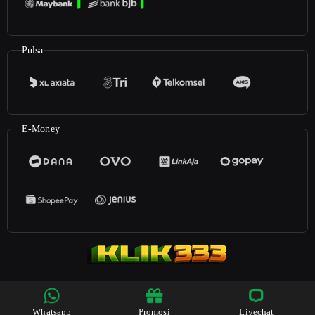
Pulsa
E-Money
©2025
Klik333
. All rights reserved | 18+
Whatsapp
Promosi
Livechat