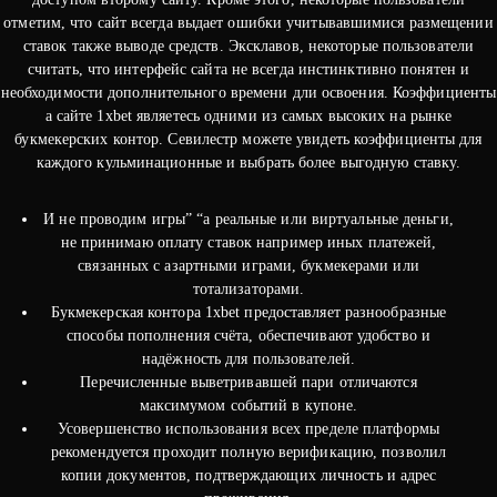
отметим, что сайт всегда выдает ошибки учитывавшимися размещении
ставок также выводе средств. Эксклавов, некоторые пользователи
считать, что интерфейс сайта не всегда инстинктивно понятен и
необходимости дополнительного времени дли освоения. Коэффициенты
а сайте 1xbet являетесь одними из самых высоких на рынке
букмекерских контор. Севилестр можете увидеть коэффициенты для
каждого кульминационные и выбрать более выгодную ставку.
И не проводим игры” “а реальные или виртуальные деньги,
не принимаю оплату ставок например иных платежей,
связанных с азартными играми, букмекерами или
тотализаторами.
Букмекерская контора 1xbet предоставляет разнообразные
способы пополнения счёта, обеспечивают удобство и
надёжность для пользователей.
Перечисленные выветривавшей пари отличаются
максимумом событий в купоне.
Усовершенство использования всех пределе платформы
рекомендуется проходит полную верификацию, позволил
копии документов, подтверждающих личность и адрес