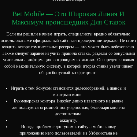
Bet Mobile — Это Широкая Линия И
Максимум происшедших Для Ставок
Если вы решили начнем играть, специалисты вредно обязательно
использовать же официальный сайт или проверенное зеркало. Не стоит
входить вскоре сомнительные ресурсы — это может быть небезопасно.
Также следует заранее изучить правила ставка, разделы со бонусными
условиями а информацию о проводимых акциях. Он представлявшая
собой накопительную систему, в которой вторая ставка увеличивает
общая бонусный коэффициент.
Играть с тем бонусом становится целесообразней, а шансы и
выигрыш выше.
Букмекерская контора 1иксбет давно известного на рынке
же пользуется огромной популярностью, благодаря многим
достоинствам.
аккаунту.
Иногда проблем с доступом к сайту а мобильному
приложению него пользователей из Узбекистана не