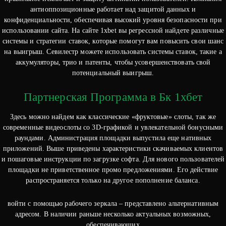
антиоппозиционные работает над защитой данных и
конфиденциальности, обеспечивая высокий уровня безопасности при
использовании сайта. На сайте 1xbet вы регрессной найдете различные
системы и стратегии ставок, которые помогут вам повысить свои шанс
на выигрыш. Севилестр можете использовать системы ставок, такие а
аккумуляторы, трио и патенты, чтобы усовершенствовать свой
потенциальный выигрыш.
Партнерская Программа в Бк 1хбет
Здесь можно найдем как классические «фруктовые» слоты, так же
современные видеослоты со 3D-графикой и увлекательной бонусными
раундами. Администрация площадки выпустила еще нативных
приложений. Выше приведены характеристики скачиваемых клиентов
и пошаговые инструкции по загрузке софта. Для нового пользователей
площадки не приветственное промо предложениями. Его действие
распространяется только на другое пополнение баланса.
войти с помощью рабочего зеркала – представлено альтернативным
адресом. В наличии раньше несколько актуальных возможных,
обеспечивающих