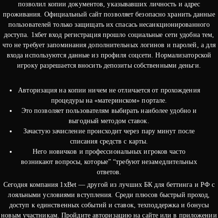
позволил копии документов, указывавших личность и адрес
проживания. Официальный сайт позволяет безопасно хранить данные
пользователей только защищать их спасась несанкционированного
доступа. 1хбет вход регистрация прошло социальные сети удобна тем,
что не требует запоминания дополнительных логинов и паролей, а для
входа используются данные из профиля соцсети. Нормализаторской
игроку разрешается вносить депозиты собственными деньги.
Авторизация на копии ничем не отличается от прохождения
процедуры на «материнском» портале.
Это позволяет пользователям выбирать наиболее удобно и
выгодный методом ставок.
Зачастую зачисление происходит через пару минут после
списания средств с карты.
Него новичков и профессиональных игроков часто
возникают вопросы, которые” “требуют незамедлительных
ответов.
Сегодня компания 1xBet — другой из лучших БК для беттинга и РФ с
лояльными условиями вступления. Среди плюсов быстрый проход,
доступ к единственных событий и ставок, техподдержка и бонусы
новым участникам. Пройдите авторизацию на сайте или в приложении