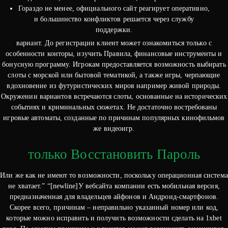
Гораздо не менее, официального сайт реагирует оперативно,
и большинство конфликтов решается через службу
поддержки.
вариант. До регистрации клиент может ознакомиться только с
особенности конторы, изучить Правила, финансовые инструменты и
бонусную программу. Игрокам предоставляется возможность выбирать
слоты с морской или бытовой тематикой, а также игры, черпающие
вдохновение из футуристических миров например живой природы.
Окружении вариантов встречаются слоты, основанные на исторических
событиях и криминальных сюжетах. Не достаточно востребованы
игровые автоматы, созданные по причинам популярных кинофильмов
же видеоигр.
только Восстановить Пароль
Или же как не имеют то возможности, поскольку операционная система
не хватает.” “[newline]У вебсайта компании есть мобильная версия,
предназначенная для владельцев айфонов и Андроид-смартфонов.
Скорее всего, причинам – неправильно указанный номер или код,
которые можно исправить и получить возможности сделать на 1xbet