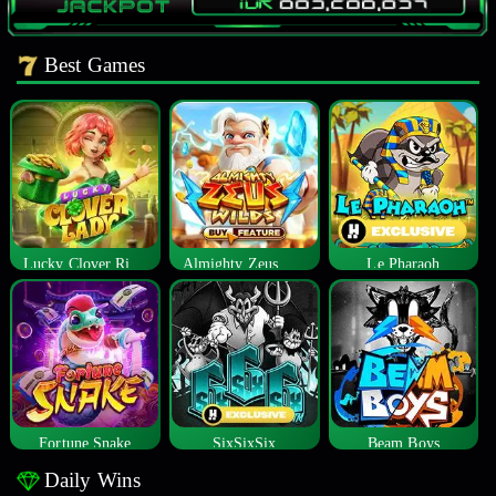
Best Games
Lucky Clover Riches
Almighty Zeus Wilds™
Le Pharaoh
Fortune Snake
SixSixSix
Beam Boys
Daily Wins