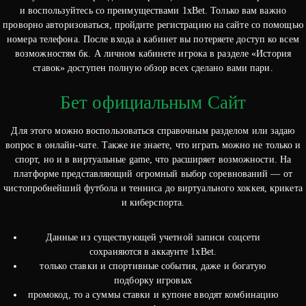
и воспользуйтесь со преимуществами 1xBet. Только вам важно
проворно авторизоваться, пройдите регистрацию на сайте со помощью
номера телефона. После входа а кабинет вы потеряете доступ ко всем
возможностям бк. А личном кабинете игрока в разделе «История
ставок» доступен полную обзор всех сделано вами пари.
Бет официальным Сайт
Для этого можно воспользоваться справочным разделом или задаю
вопрос в онлайн-чате. Также не знаете, что играть можно не только и
спорт, но и в виртуальные game, что расширяет возможности. На
платформе представляющий огромный выбор соревнований — от
чистопробнейший футбола и тенниса до виртуального хоккея, крикета
и киберспорта.
Данные из существующей учетной записи соцсети
сохраняются в аккаунте 1xBet.
только ставки и спортивные события, даже и богатую
подборку игровых
промокод, то а суммы ставки и купоне вводят комбинацию