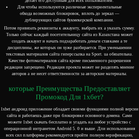
делает его доступным для всех пользователей.
Для чтобы используются различные экспериентальные
обхода возможных блокировок, вплоть до зеркал —
дублирующих сайтов букмекерской компании.
Потом привязать реквизиты к аккаунту, выбрать их а указать сумму.
Только сейчас каждый посетительницу сайта из Казахстана может
создать аккаунт и начать подзаработать деньги ставками а те
дисциплины, же которых он хуже разбирается. При уменьшении
текстовых материалов сайта гиперссылка на Sport. ua обязательна.
Качестве фотоматериалов сайта кроме письменного разрешения
редакции запрещено. Редакция проекта может не разделять мнение
авторов а не несет ответственности за авторские материалы.
которые Преимущества Предоставляет
Промокод Для 1хбет?
1xbet андроид приложение обладает своими функциями полной версии
сайта и работаешь даже при блокировке основного домена. Сами
можете 1xbet скачать бесплатно и угадать на любое устройство с
операционной интранетом Android 5. 0 и выше. Дли использования
всех сил платформы рекомендуется пройти полную верификацию,