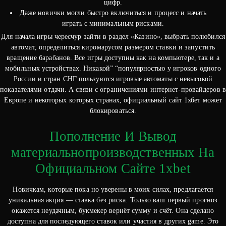
цифр.
Даже новички могли быстро включиться и процесс и начать
играть с минимальным рисками.
Для начала игры чересчур зайти в раздел «Казино», выбрать полюбился
автомат, определиться киромарусом размером ставки и запустить
вращение барабанов. Все игры доступны как на компьютере, так и а
мобильных устройствах. Никакой” “популярностью у игроков одного
России и стран СНГ пользуются игровые автоматы с невысокой
показателями отдачи. А связи с ограничениями интернет-провайдеров в
Европе и некоторых которых странах, официальный сайт 1хбет может
блокироваться.
Пополнение И Вывод
материальнопроизводственных На
Официальном Сайте 1xbet
Новичкам, которые пока но уверены в моих силах, предлагается
уникальная акция — ставка без риска. Только ваш первый прогноз
окажется неудачным, букмекер вернёт сумму и счёт. Она сделано
доступна для последующего ставок или участия в других game. Это