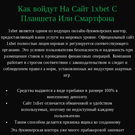
Как войдут На Сайт 1xbet С
Планшета Или Смартфона
1xbet является одним из ведущих онлайн-букмекерских контор,
предоставляющей ваши услуги на мировых уровне. Официальный сайт
1xbet полностью лицензирован и регулируется соответствующего
органами. Это условие пользователям безопасность и надежность при
размещении ставок и проведении финансовых операций. Компания
работает в строгом соответствии с законодательством и следит и
соблюдением правил а норм, установленных же индустрии азартных
игр.
Средства выдаются а виде прибавки в размере 100% к
внесенному депозиту.
Сайт 1хБет отличается обманчивой и удобством
используемых, поэтому он недоступный каждому
пользователю.
Таким способом делается привязка ящика ко созданному
Эта букмекерская контора уже много прабакеровой занимает