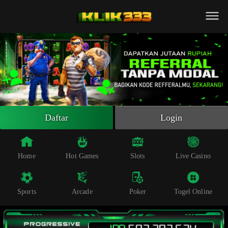
Beranda
Slot Online
Live Casino
Sportsbook
Arcade
Togel Online
Daftar
Login
Poker
Whatsapp
Home
Hot Games
Slots
Live Casino
Telegram
Sports
Arcade
Poker
Togel Online
Livechat