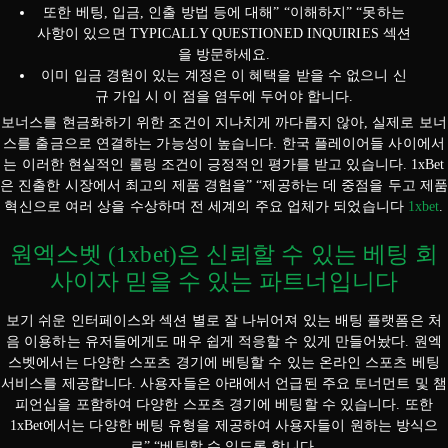
또한 베팅, 입금, 인출 방법 등에 대해” “이해하지” “못하는
사항이 있으면 TYPICALLY QUESTIONED INQUIRIES 섹션
을 방문하세요.
이미 입금 경험이 있는 계정은 이 혜택을 받을 수 없으니 신
규 가입 시 이 점을 염두에 두어야 합니다.
보너스를 현금화하기 위한 조건이 지나치게 까다롭지 않아, 실제로 보너
스를 출금으로 연결하는 가능성이 높습니다. 한국 플레이어들 사이에서
는 이러한 현실적인 롤링 조건이 긍정적인 평가를 받고 있습니다. 1xBet
은 진출한 시장에서 최고의 제품 경험을” “제공하는 데 중점을 두고 제
혁신으로 여러 상을 수상하며 전 세계의 주요 업체가 되었습니다
1xbet
.
원엑스벳 (1xbet)은 신뢰할 수 있는 베팅 회
사이자 믿을 수 있는 파트너입니다
보기 쉬운 인터페이스와 섹션 별로 잘 나뉘어져 있는 배팅 플랫폼은 처
음 이용하는 유저들에게도 매우 쉽게 적응할 수 있게 만들어놨다. 원엑
스벳에서는 다양한 스포츠 경기에 베팅할 수 있는 온라인 스포츠 베팅
서비스를 제공합니다. 사용자들은 아래에서 언급된 주요 토너먼트 및 챔
피언십을 포함하여 다양한 스포츠 경기에 베팅할 수 있습니다. 또한
1xBet에서는 다양한 베팅 유형을 제공하여 사용자들이 원하는 방식으
로” “베팅할 수 있도록 합니다.