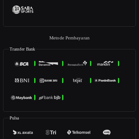
Metode Pembayaran
Transfer Bank
Pulsa