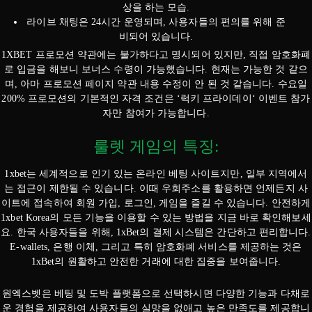
상을 하는 모습.
라이브 채팅은 24시간 운영되며, 사용자들의 편의를 위해 준
비되어 있습니다.
1XBET 프로모션 약관에는 불가하다고 명시되어 있지만, 직접 암호화폐
로 입금을 해보니 보너스 수령이 가능했습니다. 현재는 가능한 것 같으
며, 아마 프로모션 페이지 약관 내용 수정이 안 된 것 같습니다. 수요일
200% 프로모션의 기본적인 자격 조건은 ‘럭키 프라이데이‘ 이벤트 참가
자만 참여가 가능합니다.
룰렛 게임의 특징:
1xbet는 세계적으로 인기 있는 온라인 베팅 사이트지만, 일부 지역에서
는 접근이 제한될 수 있습니다. 이때 우회주소를 활용하면 언제든지 사
이트에 접속하여 회원 가입, 로그인, 게임을 즐길 수 있습니다. 안전하게
1xbet Korea의 모든 기능을 이용할 수 있는 방법을 지금 바로 확인해보세
요. 한국 사용자들을 위해, 1xBet의 결제 시스템은 간단하고 편리합니다.
E-wallets, 은행 이체, 그리고 특히 암호화폐 서비스를 제공하는 것은
1xBet의 원활하고 안전한 거래에 대한 집중을 보여줍니다.
원엑스벳은 베팅 및 도박 플랫폼으로 선택하시면 다양한 기능과 다채로
운 경험을 제공하여 사용자들의 실망을 없애고 높은 만족도를 제공합니