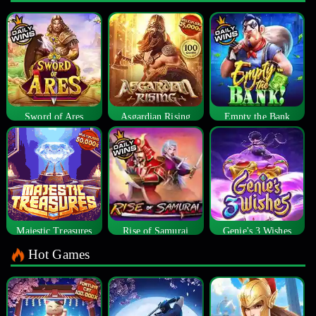
Sword of Ares
Asgardian Rising
Empty the Bank
Majestic Treasures
Rise of Samurai
Genie's 3 Wishes
Hot Games