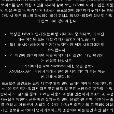
보너스를 받기 위한 조건을 자세히 살펴 보면 1xBet에 이미 가입된 회원
만 받을 수 있다. 따라서 저 1xBet의 프로모션에 참여하기 위해서는 회원
가입 시 모든 정보를 작성해야 하며 고객의 정보가 정확한 정보로 기입
이 완료 되어 있어야 한다.
복싱은 1xBet의 인기 있는 베팅 카테고리 중 하나로, 이 섹션
에는 예정된 모든 개별 경기가 포함되어 있습니다.
특히 러시아 베터에게 인기가 높지만, 전 세계 사용자에게도
유익합니다.
이 제안에 참여하려면 잭팟 페이지에서 조건이 매일 변경되
는 베팅을 하십시오.
이 기사에서는 XNUMXxBet에 대한 모든 정보와
XNUMXxBet이 베팅 세계에서 진정한 시장 리더가 되는 이유
에 대해 설명합니다.
프로모션 포인트는 요청 시 하루에 한 번만 플레이어에게 적립되며, 최
소 100 포인트가 적립된 경우 무료 베팅 및 무료 스핀으로 교환할 수 있
습니다. 이 절차를 통해 1xBet은 사용자 계정을 안전하게 보호하고, 부정
사용을 방지한다. 신분 확인 절차는 한 번만 완료하면 되며, 이후에는 출
금 요청 시 더 빠르게 처리할 수 있다. 1xBet은 회원 가입 후 플레이어의
개인 정보를 지속해서 업데이트하도록 권장하며 이는 본인 확인 절차와