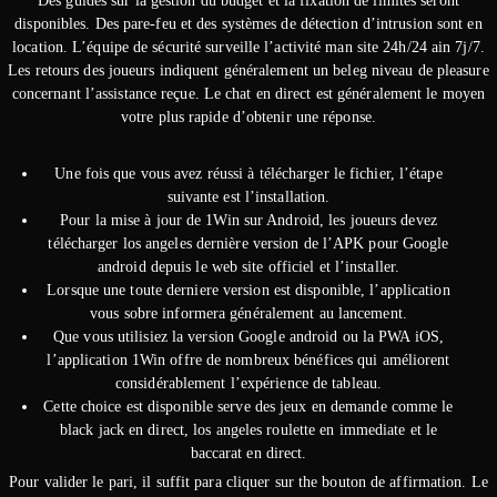
Des guides sur la gestion du budget et la fixation de limites seront
disponibles. Des pare-feu et des systèmes de détection d’intrusion sont en
location. L’équipe de sécurité surveille l’activité man site 24h/24 ain 7j/7.
Les retours des joueurs indiquent généralement un beleg niveau de pleasure
concernant l’assistance reçue. Le chat en direct est généralement le moyen
votre plus rapide d’obtenir une réponse.
Une fois que vous avez réussi à télécharger le fichier, l’étape
suivante est l’installation.
Pour la mise à jour de 1Win sur Android, les joueurs devez
télécharger los angeles dernière version de l’APK pour Google
android depuis le web site officiel et l’installer.
Lorsque une toute derniere version est disponible, l’application
vous sobre informera généralement au lancement.
Que vous utilisiez la version Google android ou la PWA iOS,
l’application 1Win offre de nombreux bénéfices qui améliorent
considérablement l’expérience de tableau.
Cette choice est disponible serve des jeux en demande comme le
black jack en direct, los angeles roulette en immediate et le
baccarat en direct.
Pour valider le pari, il suffit para cliquer sur the bouton de affirmation. Le