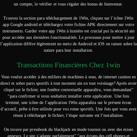
un compte, le vérifier et vous régaler des bonus de bienvenue.
Trouvez la section para téléchargement de 1Win, cliquez sur l’icône 1Win
app Google android et téléchargez votre fichier APK directement sur votre
instruments. Garder votre app 1Win à lumière est crucial put la sécurité ain
pour accéder aux dernières fonctionnalités. Le processus pour mettre à jour
l’application diffère légèrement no meio de Android et iOS en raison sobre la
nature para leur installation.
Transactions Financières Chez 1win
Vous voulez accéder à des milliers de machines à sous, de internet casinos en
direct et sobre paris sportifs à tout moment ain en tout voisinage? Après avoir
cliqué sur le fichier, une fenêtre contextuelle apparaîtra, vous demandant”
“para confirmer si vous souhaitez installer cette application. Une fois
terminé, une icône de l’application 1Win apparaîtra sur le présent écran
d’accueil, prête à être utilisée pour vos rome sportifs. Une fois que vous avez
réussi à télécharger le fichier, l’étape suivante est l’installation.
On trouve par pressbook du blackjack en mode tournoi ou avec des mises
annexes. Le site s’adapte parfaitement” “aux écrans des cell phones et