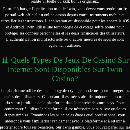
réalité virtuelle ou kklk bonus originaux.
Pour télécharger l’application mobile 1win, vous devez vous rendre sur le
portail web officiel du online casino depuis votre instruments mobile et
surveiller les instructions. L’application est disponible pour les appareils iOS
et Android. 1win utilise une technologie de cryptage sobre pointe pour
protéger les données personnelles et les deals financières des utilisateurs.
L’authentification multifactorielle ou d’autres mesures de sécurité sont
également utilisées.
📊 Quels Types De Jeux De Casino Sur
Internet Sont Disponibles Sur 1win
Casino?
La plateforme utilise des technology de cryptage modernes pour protéger les
données des utilisateurs. Cependant, il est nécessaire de toujours tenir compte
du statut juridique de la plateforme dans le marché de votre pays. Pour
commencer à utiliser la plateforme, il est nécessaire para suivre quelques
étapes simples. Examinons les principales étapes quel professionnel vous
aideront à vous familiariser rapidement avec la plateforme et à retenir à
profiter sobre tous ses bénéfices. Sur 1win gamble, vous pouvez parier sur les