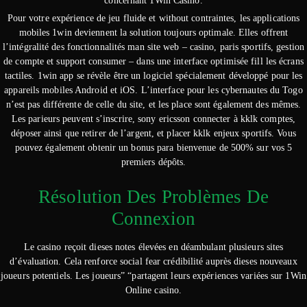
concernant 1Win Casino.
Pour votre expérience de jeu fluide et without contraintes, les applications
mobiles 1win deviennent la solution toujours optimale. Elles offrent
l’intégralité des fonctionnalités man site web – casino, paris sportifs, gestion
de compte et support consumer – dans une interface optimisée fill les écrans
tactiles. 1win app se révèle être un logiciel spécialement développé pour les
appareils mobiles Android et iOS. L’interface pour les cybernautes du Togo
n’est pas différente de celle du site, et les place sont également des mêmes.
Les parieurs peuvent s’inscrire, sony ericsson connecter à kklk comptes,
déposer ainsi que retirer de l’argent, et placer kklk enjeux sportifs. Vous
pouvez également obtenir un bonus para bienvenue de 500% sur vos 5
premiers dépôts.
Résolution Des Problèmes De
Connexion
Le casino reçoit dieses notes élevées en déambulant plusieurs sites
d’évaluation. Cela renforce social fear crédibilité auprès dieses nouveaux
joueurs potentiels. Les joueurs” “partagent leurs expériences variées sur 1Win
Online casino.