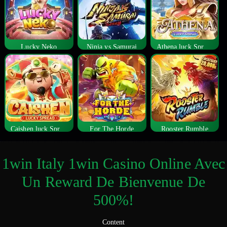
Lucky Neko
Ninja vs Samurai
Athena luck Spread
Caishen luck Spread
For The Horde
Rooster Rumble
1win Italy 1win Casino Online Avec
Un Reward De Bienvenue De
500%!
Content