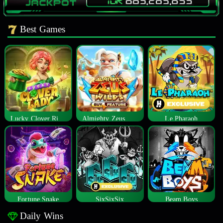
Best Games
Lucky Clover Riches
Almighty Zeus Wilds™
Le Pharaoh
Fortune Snake
SixSixSix
Beam Boys
Daily Wins