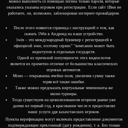
можно выполнить со помощью логина только пароля, которые
оказались указаны игроком при регистрации. Если сайт 1Вин не
работаете, он, возможно, заблокирован интернет-провайдером.
После этого появится страница с инструкцией о том, как
скачать 1Win в Андроид на наше устройство.
1win – это международный букмекер с регистрацией в
офшорной зоне, поэтому сервис” “компании может быть
недоступен в отдельных государств.
Одной из причиной популярности этих видеослотов
является их приметно отличие от большинства классических
игровых автоматов.
Mines — открываешь ячейки поля, увеличив сумму также
теряя всё также ошибке.
Также можно предсказать виртуальные чемпионаты же
мини-турниры.
Тогда существуем на цивилизованном игорном рынке уже
далеко не первый год, в красовании числе и предоставлял
наши услуги ддя казахстанских игроков.
Пункты верификации могут включать предоставление документов
подтверждающие преклонный (дату рождения), т. к. Без только