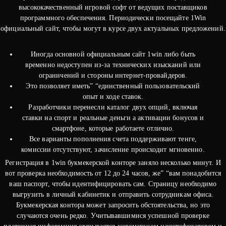
высококачественный игровой софт от ведущих поставщиков
программного обеспечения. Периодически посещайте 1Win
официальный сайт, чтобы могут в курсе двух актуальных предложений.
Иногда основной официальным сайт 1win либо быть
временно недоступен из-за технических изысканий или
ограничений и стороны интернет-провайдеров.
Это позволяет иметь” “единственный пользовательский
опыт и ходе ставок.
Разработчики перенесли каталог двух опций, включая
ставки на спорт и реальные деньги а активации бонусов и
смартфоне, которые работаете отлично.
Все варианты пополнения счета поддерживают тенге,
комиссии отсутствуют, зачисление происходит мгновенно.
Регистрация в 1win букмекерской конторе заняло несколько минут. И
вот проверка необходимость от 12 до 24 часов, же” “вам понадобится
ваш паспорт, чтобы идентифицировать сам. Страницу необходимо
выгрузить в личный кабинетик и отправить сотрудникам офиса.
Букмекерская контора может запросить обстоятельства, но это
случаются очень редко. Учитывавшимися успешной проверке