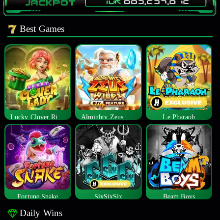
Best Games
Lucky Clover Riches
Almighty Zeus Wilds™
Le Pharaoh
Fortune Snake
SixSixSix
Beam Boys
Daily Wins