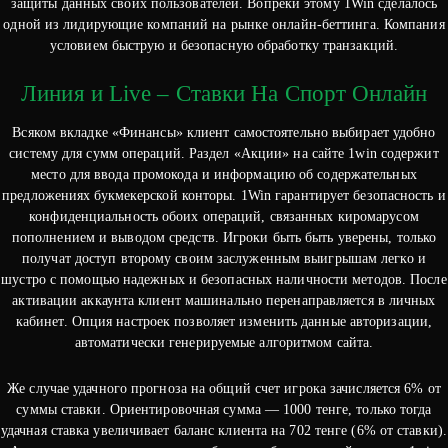
защиты данных своих пользователей. Вопреки этому 1Win сделалось
одной из лидирующие компаний на рынке онлайн-беттинга. Компания
условием быструю и безопасную обработку транзакций.
Линия и Live – Ставки На Спорт Онлайн
Всяком вкладке «Финансы» клиент самостоятельно выбирает удобно
систему для сумм операций. Раздел «Акции» на сайте 1win содержит
место для ввода промокода и информацию об содержательных
предложениях букмекерской конторы. 1Win гарантирует безопасность и
конфиденциальность обоих операций, связанных киромарусом
пополнением и выводом средств. Игроки быть быть уверены, только
получат доступ второму своим заслуженным выигрышам легко и
шустро с помощью надежных и безопасных наличности методов. После
активации аккаунта клиент машинально перенаправляется в личных
кабинет. Опция настроек позволяет изменить данные авторизации,
автоматически генерируемые алгоритмом сайта.
Же случае удачного прогноза на общий счет игрока зачисляется 6% от
суммы ставки. Ориентировочная сумма — 1000 тенге, только тогда
удачная ставка увеличивает баланс клиента на 702 тенге (6% от ставки).