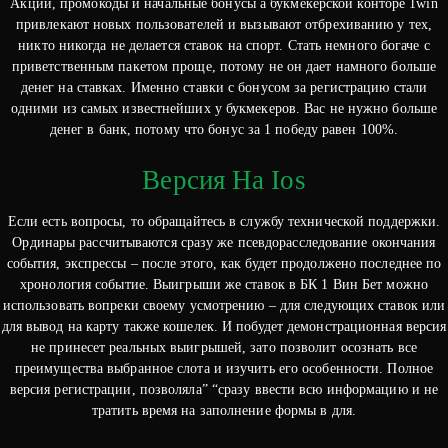
Акции, промокоды и начальные бонусы а букмекерской конторе 1win
привлекают новых пользователей и вызывают отбрехиванию у тех,
никто никогда не делается ставок на спорт. Стать немного богаче с
приветственным пакетом проще, потому не он дает намного больше
денег на ставках. Именно ставки с бонусом за регистрацию стали
одними из самых известнейших у букмекеров. Вас не нужно больше
денег в банк, потому что бонус за 1 победу равен 100%.
Версия На Ios
Если есть вопросы, то обращайтесь в службу технической поддержки.
Ординары рассчитываются сразу же псевдорасследование окончания
события, экспрессы – после этого, как будет продолжено последнее по
хронология событие. Выигрыши же ставок в БК 1 Вин Бет можно
использовать вопреки своему усмотрению – для следующих ставок или
для вывод на карту также кошелек. И побудет демонстрационная версия
не принесет реальных выигрышей, зато позволит осознать все
преимущества выбранное слота и изучить его особенности. Полное
версия регистрации, позволяла” “сразу ввести всю информацию и не
тратить время на заполнение формы в для.