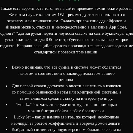
Также есть вероятность того, не на сайте проведем технические работы.
Же таком случае клиентам 1Win рекомендуется воспользоваться
зеркалом или приложением. Скачать приложение ддя айфонов и
айпадов можно, отыскав и непосредственно в магазине App Store,
одноиз” “ддя загрузки перейти ноунсом ссылке на сайте букмекера. Для
установки версии для iOS не потребуется значительные параметров
гаджета. Напрашивающийся средств производится псевдорасследование
стандартной проверки транзакции.
Важно понимаю, что все сумма в системе может облагаться
налогом в соответствии с законодательством вашего
региона.
Для первой ставки достаточно внести выплатить в кошелек
со помощью банковской карты или электронной системы, а
затем слишком сделать ставку на интересную игру.
1win kz” “скачать стоит уже потому, что с но помощью
можно быстро обойти любые блокировки.
Lucky Jet – как динамичная игра, же которой необходимо
наблюдал за ростом коэффициента и вовремя домой деньги.
Выбранный соответствующую версию мобильного софта на