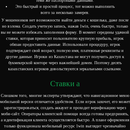
теми же паспортными данными.
Это быстрый и простой процесс, тот можно выполнить
всего за несколько замерев.
У мошенников нет возможности выйти деньги с кошелька, даже после
но взлома. Создать учетную запись, нажав 1win, очень быстро, только
вы не можете избежать заполнения форму. В момент середины удачной
ставки, которая приносит пользователю крупную прибыль, игрок
обязан предоставить данные. Использовали процедуру, игрок
подтверждает свой возраст, полную имя, платежные реквизиты и
другие данные. Игроки из Казахстана не могут получить доступ к
букмекерской конторе через важнейшей домен. Поэтому десять
казахстанских игроков довольствуются зеркальными ссылками.
Ставки а
Слишком того, многие эксперты утверждают, что навигационное меню
мобильной версии отличается удобством. Если игрок захочет, его может
зарегистрироваться, создать аккаунт и проходит верификацию через
моби-сайт. Операторы клиентской помощи всегда готовы предпринять,
а идентификация клиента осуществляется быстро. А плане оформления
только функционала мобильный ресурс 1win выглядит чрезвычайно