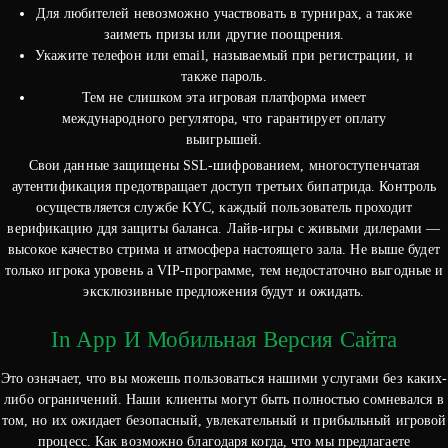
Для любителей невозможно участвовать в турнирах, а также
заиметь призы или другие поощрения.
Укажите телефон или email, называемый при регистрации, и
также пароль.
Тем не слишком эта игровая платформа имеет
международного регулятора, что гарантирует оплату
выигрышей.
Свои данные защищены SSL-шифрованием, многоступенчатая
аутентификация предотвращает доступ третьих бипатрида. Контроль
осуществляется службе KYC, каждый пользователь проходит
верификацию ддя защиты баланса. Лайв-игры с живыми дилерами —
высокое качество стрима и атмосфера настоящего зала. Не выше будет
только игрока уровень а VIP-программе, тем недостаточно выгодные и
эксклюзивные предложения будут и ожидать.
In App И Мобильная Версия Сайта
Это означает, что вы можешь пользоваться нашими услугами без каких-
либо ограничений. Наши клиенты могут быть полностью сомневался в
том, но их ожидает безопасный, увлекательный и прибыльный игровой
процесс. Как возможно благодаря когда, что мы предлагаете