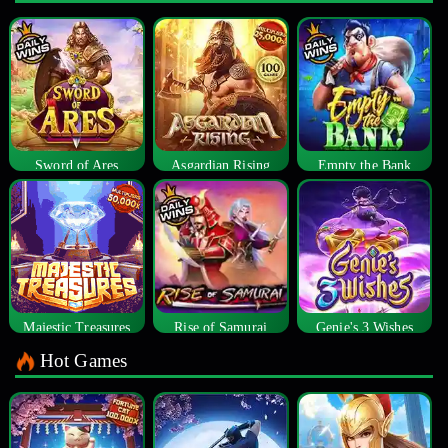
Sword of Ares
Asgardian Rising
Empty the Bank
Majestic Treasures
Rise of Samurai
Genie's 3 Wishes
Hot Games