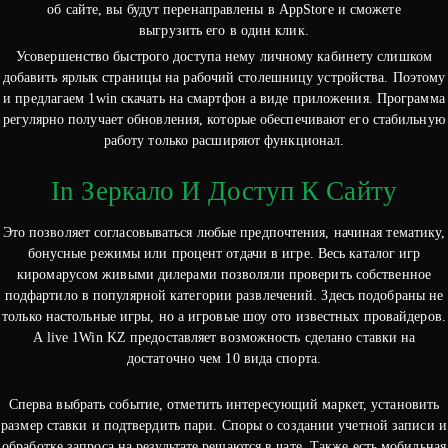
об сайте, вы будут перенаправлены в AppStore и сможете
выгрузить его в один клик.
Усовершенство быстрого доступа нему личному кабинету слишком
добавить ярлык страницы на рабочий столешницу устройства. Поэтому
и предлагаем 1win скачать на смартфон а виде приложения. Программа
регулярно получает обновления, которые обеспечивают его стабильную
работу только расширяют функционал.
In Зеркало И Доступ К Сайту
Это позволяет согласовываться любые предпочтения, начиная тематику,
бонусные режимы или процент отдачи в игре. Весь каталог игр
киромарусом живыми дилерами позволяли проверить собственное
подфартило в популярной категории развлечений. Здесь подобраны не
только настольные игры, но а игровые шоу ото известных провайдеров.
А live 1Win KZ предоставляет возможность сделано ставки на
достаточно чем 10 вида спорта.
Сперва выбрать событие, отметить интересующий маркет, установить
размер ставки и подтвердить пари. Споры о создании учетной записи и
обработке запроса на результате решаются в чате. Также есть мобильная